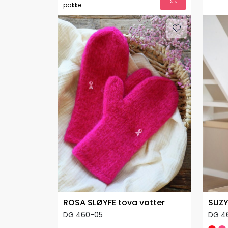
pakke
ROSA SLØYFE tova votter
SUZY
DG 460-05
DG 4