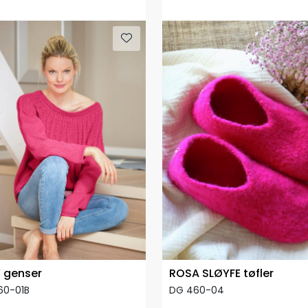
 genser
ROSA SLØYFE tøfler
60-01B
DG 460-04