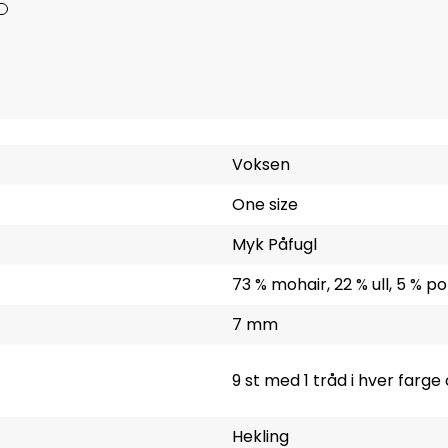
Voksen
One size
Myk Påfugl
73 % mohair, 22 % ull, 5 % p
7 mm
9 st med 1 tråd i hver farge
Hekling