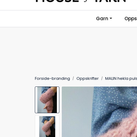
Skip to main content
Garn
Oppsk
Forside-branding
Oppskrifter
MALIN hekla pul