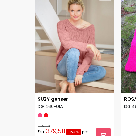
SUZY genser
ROSA
DG 460-01A
DG 4
759,00
379,50
Fra:
-50 %
per