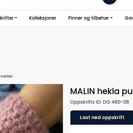
Frakt 79,-
rifter
Kolleksjoner
Pinner og tilbehør
Gav
svanter
MALIN hekla pu
Oppskrifts ID:
DG 460-08
Last ned oppskrift