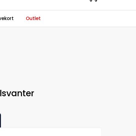
0
ekort
Outlet
Kundeservice
Favoritter
Logg inn
lsvanter