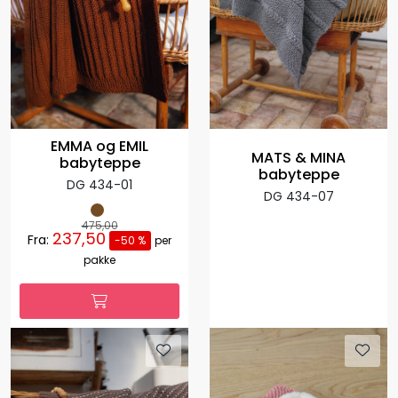
EMMA og EMIL
MATS & MINA
babyteppe
babyteppe
DG 434-01
DG 434-07
475,00
237,50
Fra:
-50 %
per
pakke