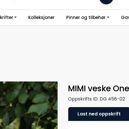
Frakt 79,-
rifter
Kolleksjoner
Pinner og tilbehør
Gav
MIMI veske One
Oppskrifts ID:
DG 456-02
Last ned oppskrift