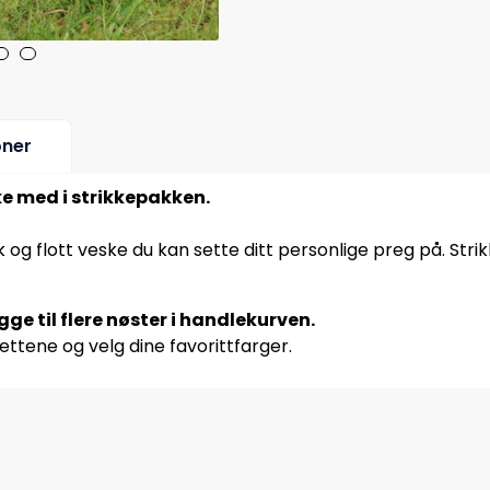
oner
ke med i strikkepakken.
 og flott veske du kan sette ditt personlige preg på. Str
ge til flere nøster i handlekurven.
ettene og velg dine favorittfarger.