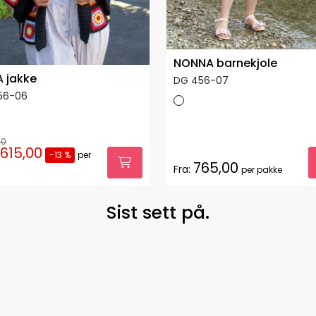
NONNA barnekjole
 jakke
DG 456-07
56-06
00
.615,00
-13 %
per
765,00
Fra:
per pakke
Sist sett på.