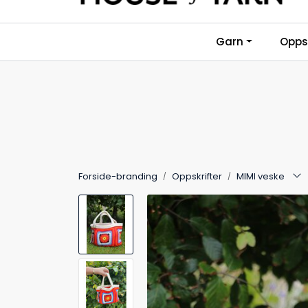
Skip to main content
Garn
Oppsk
Forside-branding
Oppskrifter
MIMI veske