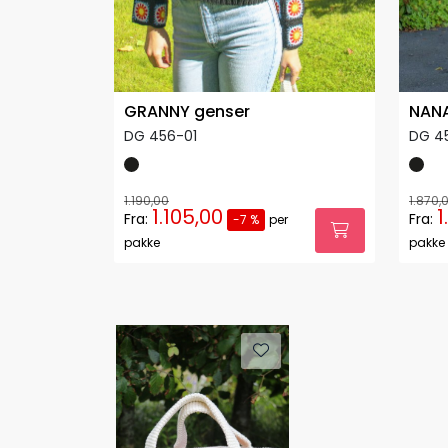
GRANNY genser
NANA
DG 456-01
DG 4
1.190,00
1.870,
1.105,00
1
Fra:
Fra:
-7 %
per
pakke
pakke