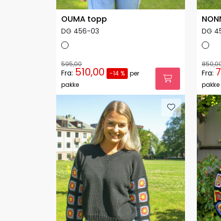
OUMA topp
NONN
DG 456-03
DG 4
595,00
850,0
510,00
7
Fra:
Fra:
-14 %
per
pakke
pakke