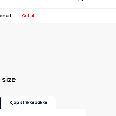
0
ekort
Outlet
Kundeservice
Favoritter
Logg inn
 size
Kjøp strikkepakke