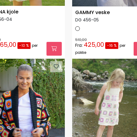
A kjole
GAMMY veske
56-04
DG 456-05
0
510,00
65,00
425,00
Fra:
-10 %
per
-16 %
per
pakke