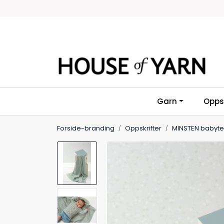
Skip to main content
Garn
Oppsk
Forside-branding
Oppskrifter
MINSTEN babyt