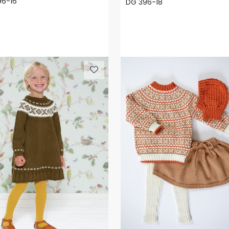
96-16
DG 396-18