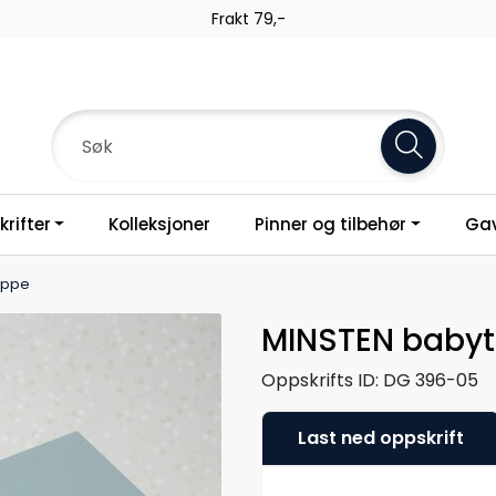
Frakt 79,-
rifter
Kolleksjoner
Pinner og tilbehør
Gav
eppe
MINSTEN baby
Oppskrifts ID:
DG 396-05
Last ned oppskrift