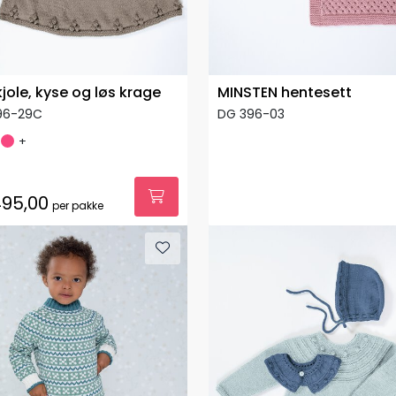
kjole, kyse og løs krage
MINSTEN hentesett
96-29C
DG 396-03
+
95,00
per pakke