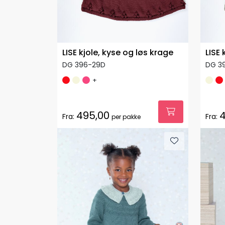
LISE kjole, kyse og løs krage
LISE 
DG 396-29D
DG 3
+
495,00
4
Fra:
Fra:
per pakke