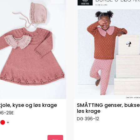
kjole, kyse og løs krage
SMÅTTING genser, bukse
løs krage
96-29E
DG 396-12
+