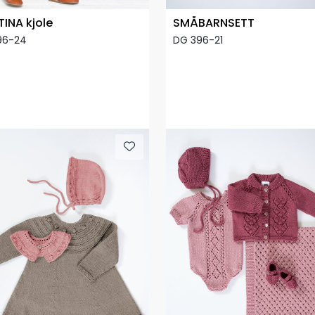
INA kjole
SMÅBARNSETT
96-24
DG 396-21