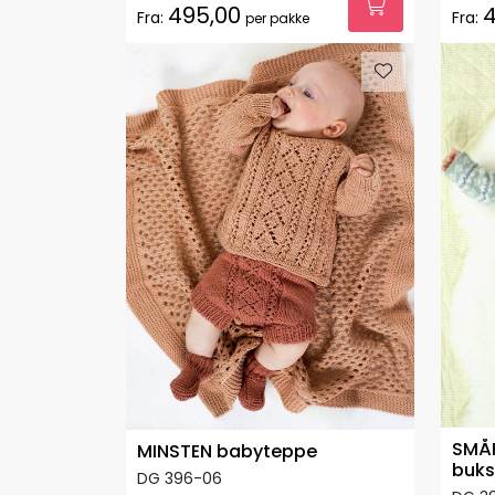
495,00
4
Fra:
Fra:
per pakke
SMÅR
MINSTEN babyteppe
buks
DG 396-06