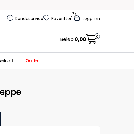
0
Kundeservice
Favoritter
Logg inn
0
Beløp
0,00
ekort
Outlet
teppe