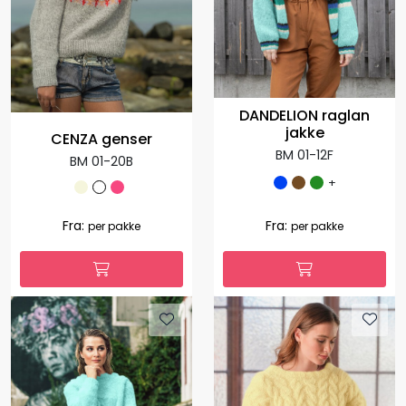
DANDELION raglan
jakke
CENZA genser
BM 01-12F
BM 01-20B
+
Fra:
Fra:
per pakke
per pakke