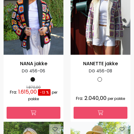
NANA jakke
NANETTE jakke
DG 456-06
DG 456-08
1.870,00
1.615,00
Fra:
-13 %
per
2.040,00
Fra:
per pakke
pakke