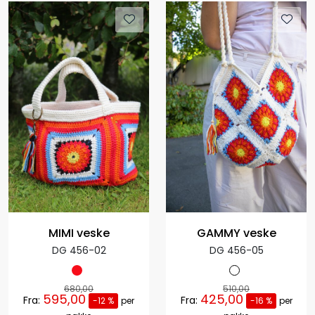
MIMI veske
GAMMY veske
DG 456-02
DG 456-05
680,00
510,00
595,00
425,00
Fra:
Fra:
-12 %
per
-16 %
per