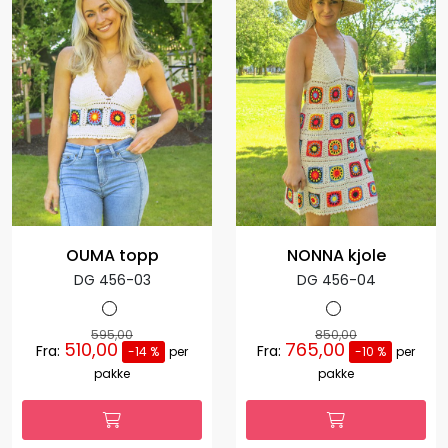
OUMA topp
NONNA kjole
DG 456-03
DG 456-04
595,00
850,00
510,00
765,00
Fra:
Fra:
-14 %
per
-10 %
per
pakke
pakke