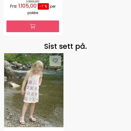
1.190,00
1.105,00
Fra:
-7 %
per
pakke
Sist sett på.