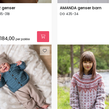
 genser
AMANDA genser barn
35-31B
DG 435-34
.184,00
per pakke