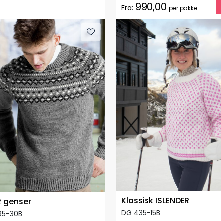
990,00
Fra:
per pakke
Klassisk ISLENDER
 genser
DG 435-15B
35-30B