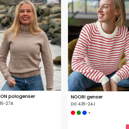
ON pologenser
NOORI genser
35-27A
DG 435-24J
+