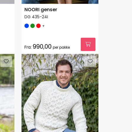
NOORI genser
DG 435-24I
+
990,00
Fra:
per pakke