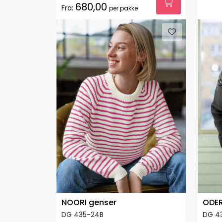
680,00
Fra:
per pakke
NOORI genser
ODER
DG 435-24B
DG 4