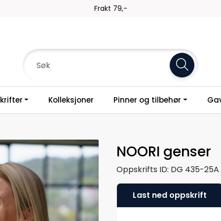
Frakt 79,-
rifter
Kolleksjoner
Pinner og tilbehør
Gav
NOORI genser
Oppskrifts ID:
DG 435-25A
Last ned oppskrift