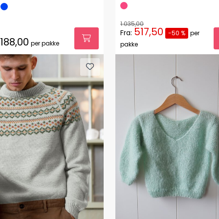
1.035,00
517,50
Fra:
-50 %
per
.188,00
per pakke
pakke