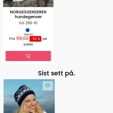
NORGESGENSEREN
hundegenser
DG 299-10
138,00
69,00
Fra:
-50 %
per
pakke
Sist sett på.