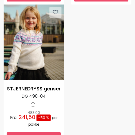
STJERNEDRYSS genser
DG 490-04
483,00
241,50
Fra:
-50 %
per
pakke