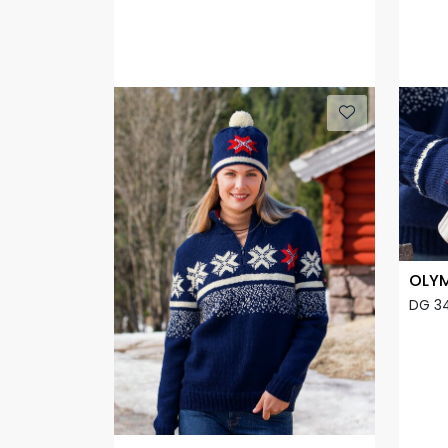
OLYM
DG 3