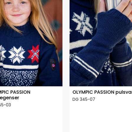
PIC PASSION
OLYMPIC PASSION pulsva
egenser
DG 345-07
45-03