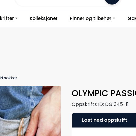
Frakt 79,-
rifter
Kolleksjoner
Pinner og tilbehør
Gav
N sokker
OLYMPIC PASSI
Oppskrifts ID:
DG 345-11
Last ned oppskrift