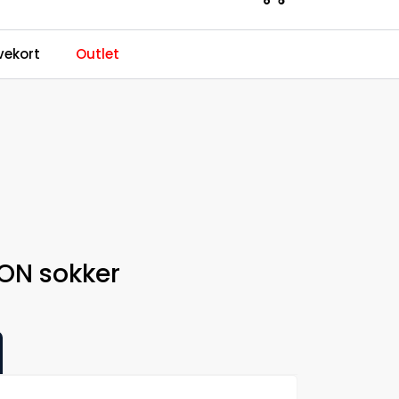
0
ekort
Outlet
Kundeservice
Favoritter
Logg inn
ON sokker