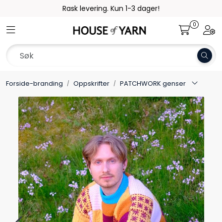
Skip to main content
Rask levering. Kun 1-3 dager!
0
Toggle navigation
Togg
Garn
Oppskrifter
Forside-branding
Oppskrifter
PATCHWORK genser
Kolleksjoner
Pinner og tilbehør
Gavekort
Outlet