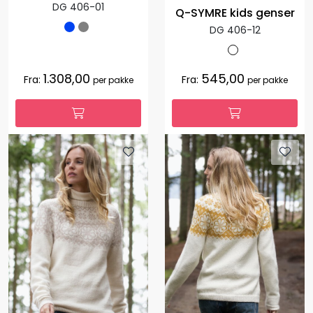
DG 406-01
Q-SYMRE kids genser
DG 406-12
1.308,00
545,00
Fra:
Fra:
per pakke
per pakke