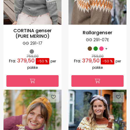
CORTINA genser
Rallargenser
(PURE MERINO)
GG 291-07E
GG 291-17
+
759,00
759,00
379,50
379,50
Fra:
Fra:
-50 %
per
-50 %
per
pakke
pakke