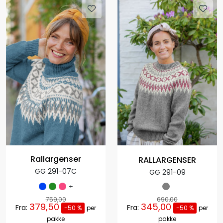
Rallargenser
RALLARGENSER
GG 291-07C
GG 291-09
+
759,00
690,00
379,50
345,00
Fra:
Fra:
-50 %
per
-50 %
per
pakke
pakke