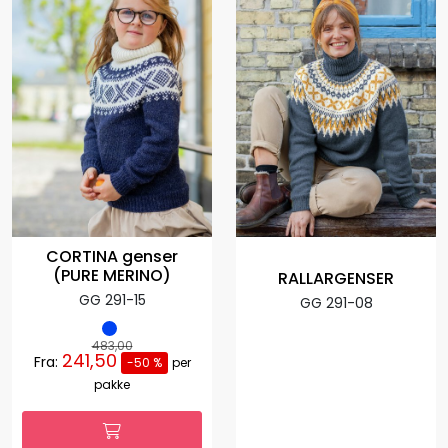
CORTINA genser
(PURE MERINO)
RALLARGENSER
GG 291-15
GG 291-08
483,00
241,50
Fra:
-50 %
per
pakke