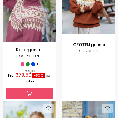
LOFOTEN genser
Rallargenser
GG 291-04
GG 291-07B
+
759,00
379,50
Fra:
-50 %
per
pakke