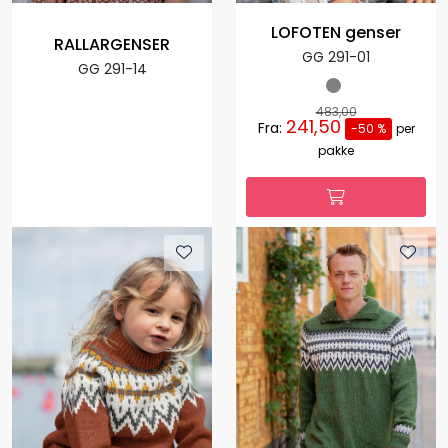
LOFOTEN genser
RALLARGENSER
GG 291-01
GG 291-14
483,00
241,50
Fra:
-50 %
per
pakke