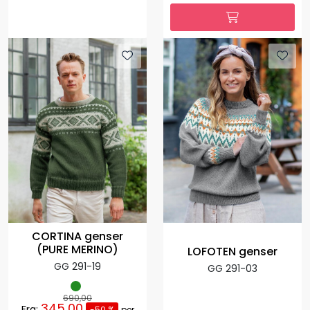
CORTINA genser
(PURE MERINO)
LOFOTEN genser
GG 291-19
GG 291-03
690,00
345,00
Fra:
-50 %
per