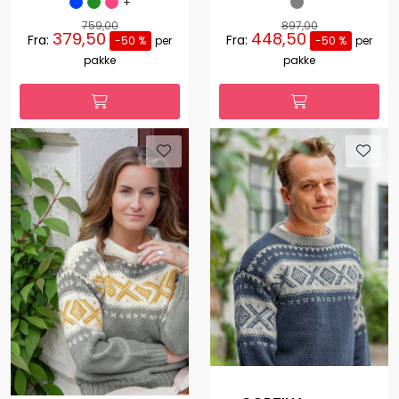
+
759,00
897,00
379,50
448,50
Fra:
Fra:
-50 %
per
-50 %
per
pakke
pakke