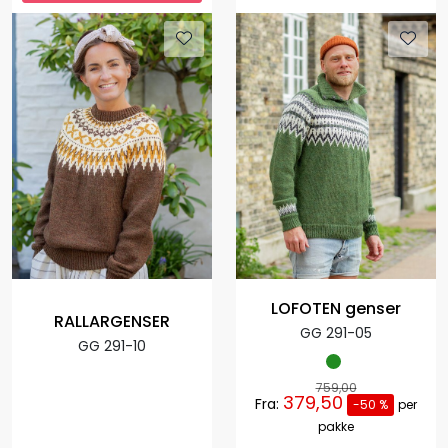
LOFOTEN genser
RALLARGENSER
GG 291-05
GG 291-10
759,00
379,50
Fra:
-50 %
per
pakke