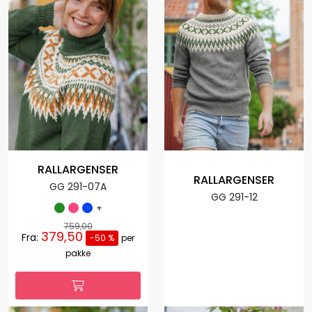
RALLARGENSER
RALLARGENSER
GG 291-07A
GG 291-12
+
759,00
379,50
Fra:
-50 %
per
pakke