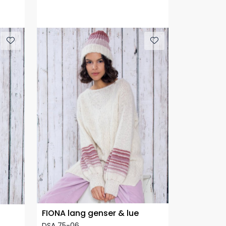
FIONA lang genser & lue
DSA 75-06