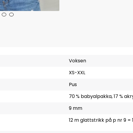
Voksen
XS-XXL
Pus
70 % babyalpakka, 17 % akry
9 mm
12 m glattstrikk på p nr 9 =