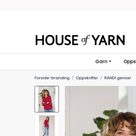
Skip to main content
Garn
Oppsk
Forside-branding
Oppskrifter
RANDI genser