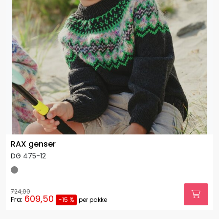
RAX genser
DG 475-12
724,00
609,50
Fra:
-15 %
per pakke