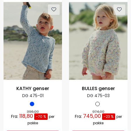
KATHY genser
BULLES genser
DG 475-01
DG 475-03
396,00
974,00
118,80
745,00
Fra:
Fra:
-70 %
per
-23 %
per
pakke
pakke