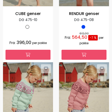
CUBE genser
RENDUR genser
DG 475-10
DG 475-08
612,00
564,50
Fra:
-7 %
per
396,00
Fra:
per pakke
pakke