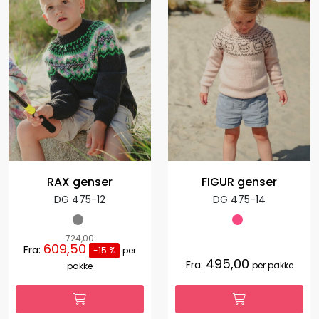
RAX genser
FIGUR genser
DG 475-12
DG 475-14
724,00
609,50
Fra:
-15 %
per
495,00
Fra:
per pakke
pakke