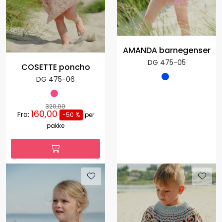
AMANDA barnegenser
DG 475-05
COSETTE poncho
DG 475-06
320,00
160,00
Fra:
-50 %
per
pakke