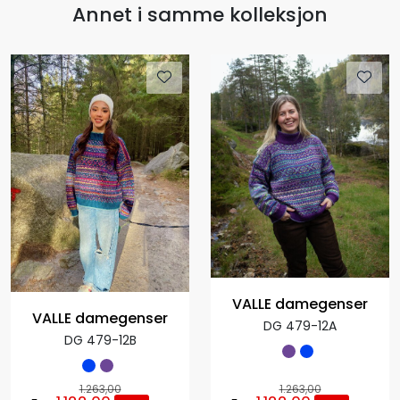
Annet i samme kolleksjon
VALLE damegenser
VALLE damegenser
DG 479-12A
DG 479-12B
1.263,00
1.263,00