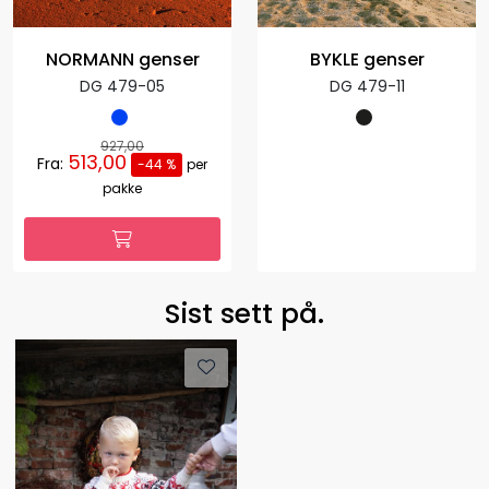
NORMANN genser
BYKLE genser
DG 479-05
DG 479-11
927,00
513,00
Fra:
-44 %
per
pakke
Sist sett på.