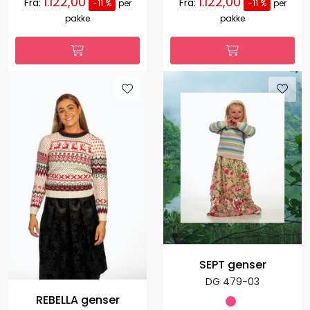
1.122,00
1.122,00
Fra:
Fra:
-11 %
per
-11 %
per
pakke
pakke
SEPT genser
DG 479-03
REBELLA genser