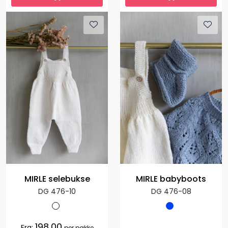
MIRLE selebukse
MIRLE babyboots
DG 476-10
DG 476-08
198,00
Fra:
per pakke