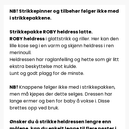
NB! Strikkepinner og tilbehør følger ikke med
i strikkepakkene.
Strikkepakke ROBY heldress latte.
ROBY heldress
i glattstrikk og riller. Her kan den
lille kose seg i en varm og skjønn heldress i ren
merinoull.
Heldressen har raglanfelling og hette som gir litt
ekstra beskyttelse mot kulde.
Lunt og godt plagg for de minste.
NB!
Knappene følger ikke med i strikkepakken,
men må kjøpes der dette selges. Dressen har
lange ermer og ben for baby å vokse i. Disse
brettes opp ved bruk.
Ønsker du å strikke heldressen lengre enn
målene, kan du enkelt legge til flere nøster i