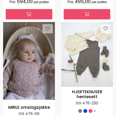
594,00
495,00
Fra:
Fra:
per pakke
per pakke
HJERTEKNUSER
hentesett
DG 476-23D
MIRLE omslagsjakke
+
DG 476-09