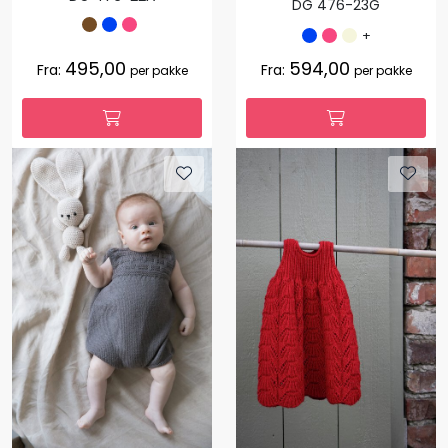
DG 476-23G
+
495,00
594,00
Fra:
Fra:
per pakke
per pakke