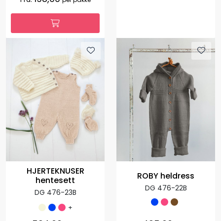
HJERTEKNUSER
ROBY heldress
hentesett
DG 476-22B
DG 476-23B
+