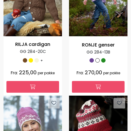
RILJA cardigan
RONJE genser
GG 284-20C
GG 284-13B
+
225,00
270,00
Fra:
Fra:
per pakke
per pakke