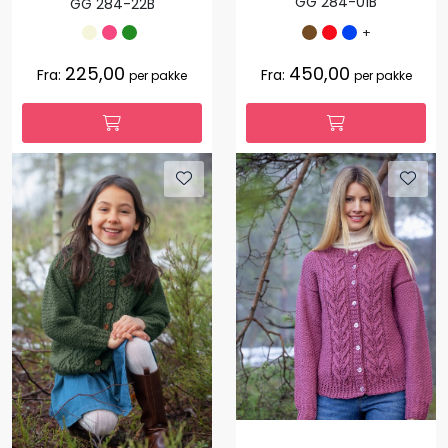
GG 284-01B
GG 284-22B
+
225,00
450,00
Fra:
Fra:
per pakke
per pakke