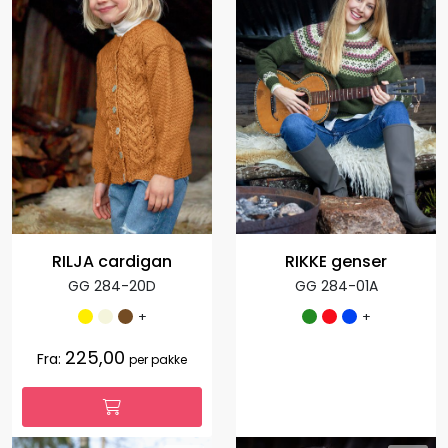
RILJA cardigan
RIKKE genser
GG 284-20D
GG 284-01A
+
+
225,00
Fra:
per pakke