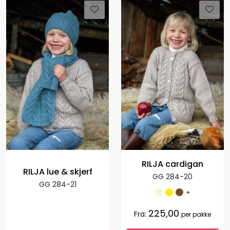
RILJA cardigan
RILJA lue & skjerf
GG 284-20
GG 284-21
+
225,00
Fra:
per pakke