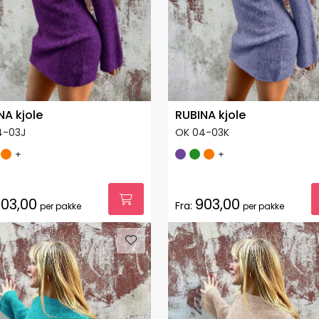
NA kjole
RUBINA kjole
4-03J
OK 04-03K
+
+
03,00
903,00
Fra:
per pakke
per pakke