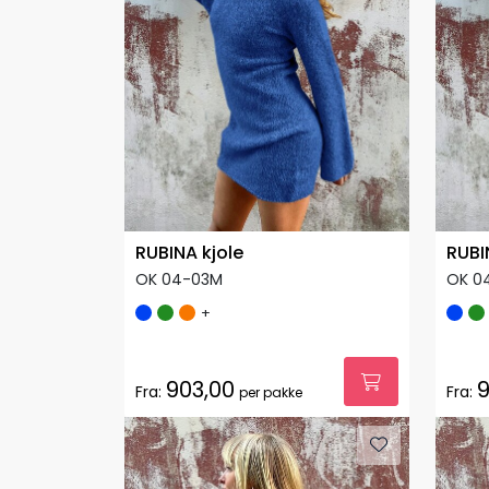
RUBINA kjole
RUBI
OK 04-03M
OK 0
+
903,00
9
Fra:
Fra:
per pakke