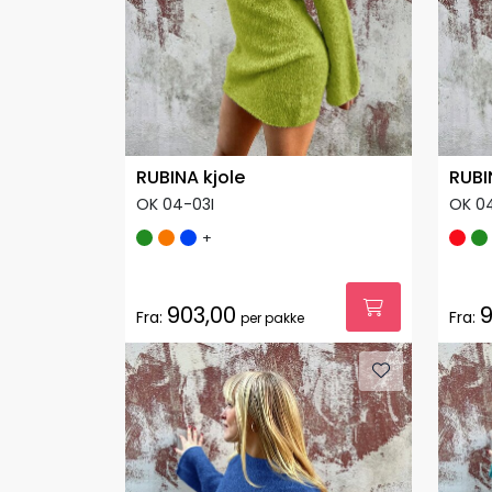
RUBINA kjole
RUBI
OK 04-03I
OK 0
+
903,00
9
Fra:
Fra:
per pakke