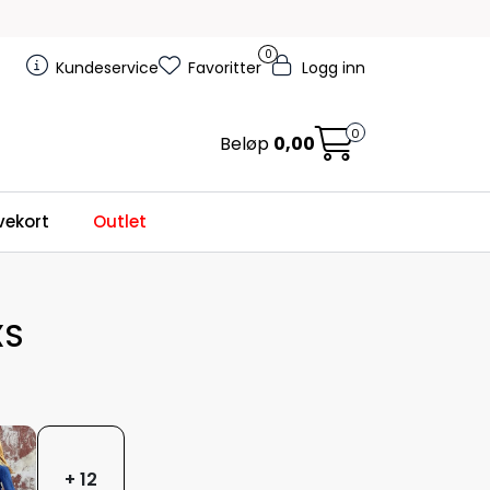
0
Kundeservice
Favoritter
Logg inn
0
Beløp
0,00
ekort
Outlet
XS
+ 12