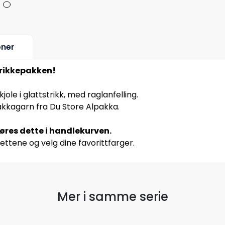
oner
strikkepakken!
kjole i glattstrikk, med raglanfelling.
pakkagarn fra Du Store Alpakka.
jøres dette i handlekurven.
ettene og velg dine favorittfarger.
Mer i samme serie