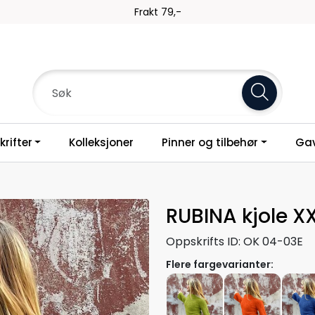
Frakt 79,-
rifter
Kolleksjoner
Pinner og tilbehør
Gav
RUBINA kjole X
Oppskrifts ID:
OK 04-03E
Flere fargevarianter: