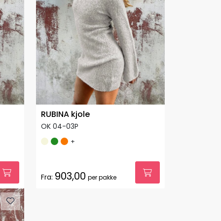
RUBINA kjole
OK 04-03P
+
903,00
Fra:
per pakke