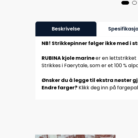
Beskrivelse
Spesifikasj
NB! Strikkepinner følger ikke med i 
RUBINA kjole marine
er en lettstrikket 
Strikkes i Faerytale, som er et 100 % al
Ønsker du å legge til ekstra nøster g
Endre farger?
Klikk deg inn på fargepal