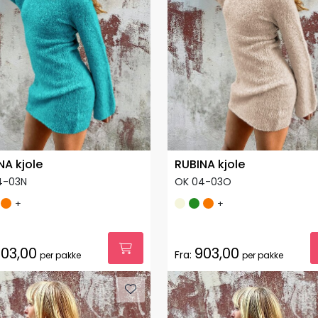
NA kjole
RUBINA kjole
4-03N
OK 04-03O
+
+
03,00
903,00
Fra:
per pakke
per pakke