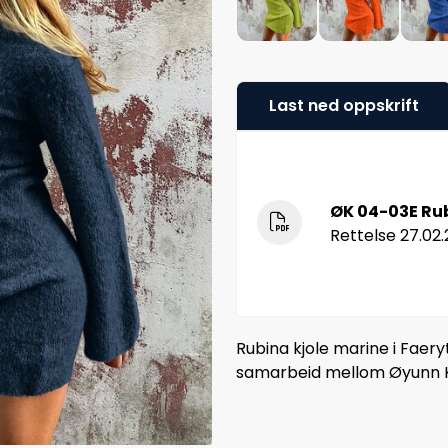
Last ned oppskrift
ØK 04-03E Rub
Rettelse 27.02
Rubina kjole marine i Faery
samarbeid mellom Øyunn K