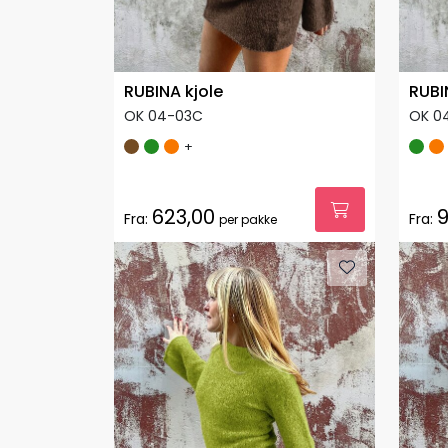
RUBINA kjole
RUBI
OK 04-03C
OK 0
+
623,00
9
Fra:
Fra:
per pakke