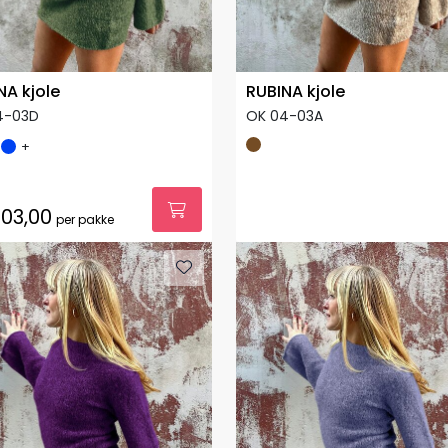
NA kjole
RUBINA kjole
4-03D
OK 04-03A
+
03,00
per pakke