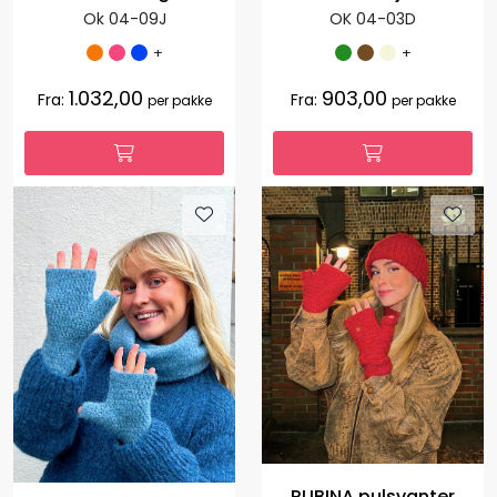
Ok 04-09J
OK 04-03D
+
+
1.032,00
903,00
Fra:
Fra:
per pakke
per pakke
RUBINA pulsvanter