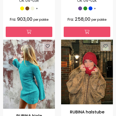
OK 04-02K
OK 04-03R
+
+
903,00
258,00
Fra:
Fra:
per pakke
per pakke
RUBINA halstube
RUBINA kjole