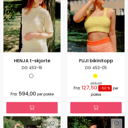
HENJA t-skjorte
FUJI bikinitopp
DG 453-16
DG 453-05
255,00
127,50
Fra:
-50 %
per
594,00
Fra:
per pakke
pakke