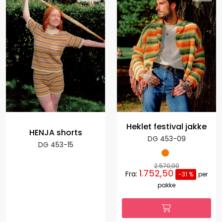
Heklet festival jakke
HENJA shorts
DG 453-09
DG 453-15
2.570,00
1.752,50
Fra:
-31 %
per
pakke