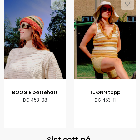
BOOGIE bøttehatt
TJØNN topp
DG 453-08
DG 453-11
Sist sett på.