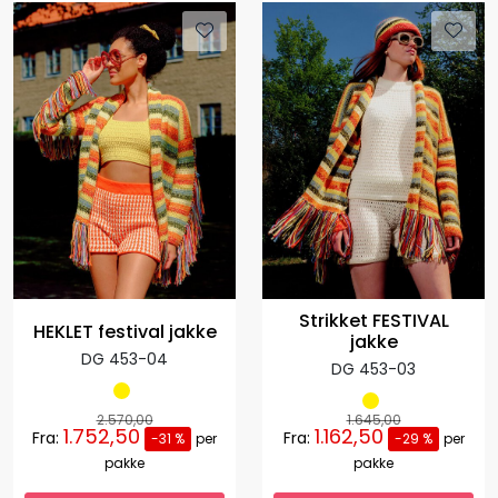
Strikket FESTIVAL
HEKLET festival jakke
jakke
DG 453-04
DG 453-03
2.570,00
1.645,00
1.752,50
1.162,50
Fra:
Fra:
-31 %
per
-29 %
per
pakke
pakke