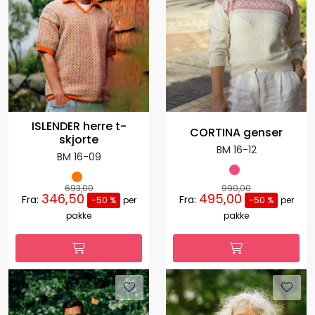
ISLENDER herre t-
CORTINA genser
skjorte
BM 16-12
BM 16-09
693,00
990,00
346,50
495,00
Fra:
Fra:
-50 %
per
-50 %
per
pakke
pakke