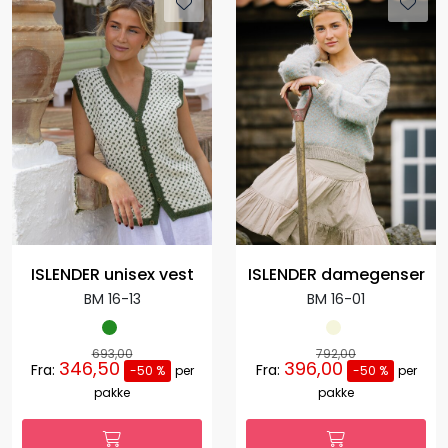
ISLENDER unisex vest
ISLENDER damegenser
BM 16-13
BM 16-01
693,00
792,00
346,50
396,00
Fra:
Fra:
-50 %
per
-50 %
per
pakke
pakke