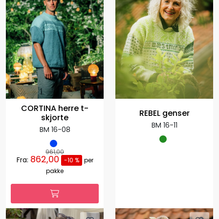
CORTINA herre t-
REBEL genser
skjorte
BM 16-11
BM 16-08
961,00
862,00
Fra:
-10 %
per
pakke