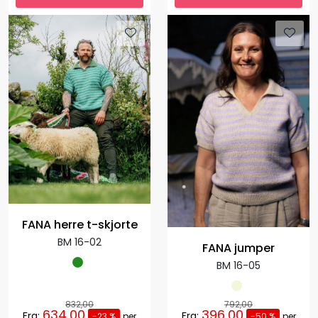
FANA herre t-skjorte
BM 16-02
FANA jumper
BM 16-05
832,00
792,00
634,00
396,00
Fra:
Fra:
-23 %
per
-50 %
per