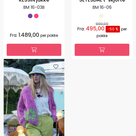
BM 16-03B
BM 16-06
990,00
495,00
Fra:
-50 %
per
1.489,00
Fra:
per pakke
pakke