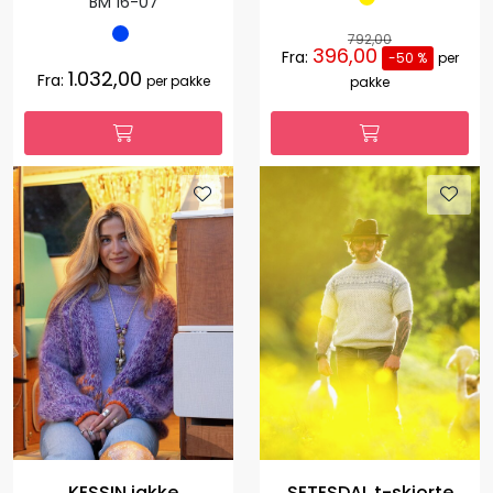
BM 16-07
792,00
396,00
Fra:
-50 %
per
1.032,00
Fra:
per pakke
pakke
KESSIN jakke
SETESDAL t-skjorte