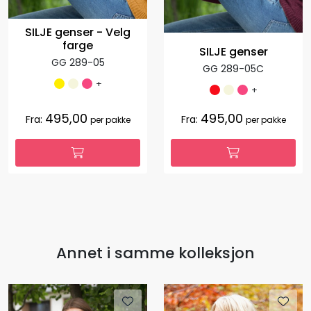
SILJE genser - Velg
farge
SILJE genser
GG 289-05
GG 289-05C
+
+
495,00
495,00
Fra:
Fra:
per pakke
per pakke
Annet i samme kolleksjon