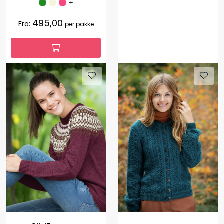
+
495,00
Fra:
per pakke