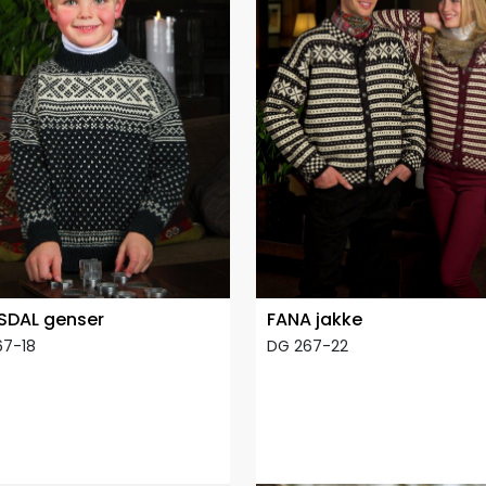
SDAL genser
FANA jakke
67-18
DG 267-22