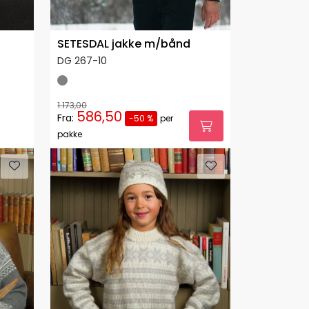
SETESDAL jakke m/bånd
DG 267-10
1.173,00
586,50
Fra:
-50 %
per
pakke