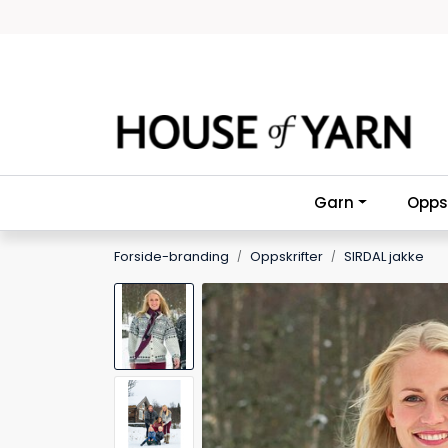
Skip to main content
Garn
Oppsk
Forside-branding
Oppskrifter
SIRDAL jakke