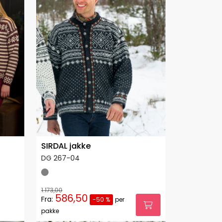
SIRDAL jakke
DG 267-04
1.173,00
586,50
Fra:
-50 %
per
pakke