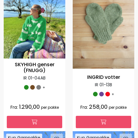
SKYHIGH genser
(FNUGG)
INGRID votter
IR 01-04AB
IR 01-13B
+
+
1.290,00
258,00
Fra:
Fra:
per pakke
per pakke
Kun Garnpakke
Kun Garnpakke