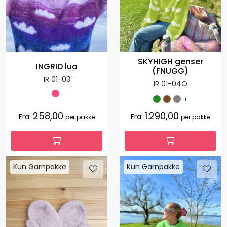
SKYHIGH genser
INGRID lua
(FNUGG)
IR 01-03
IR 01-04O
+
258,00
1.290,00
Fra:
Fra:
per pakke
per pakke
Kun Garnpakke
Kun Garnpakke