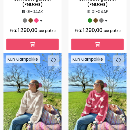
(FNUGG)
(FNUGG)
IR 01-04AK
IR 01-04AF
+
+
1.290,00
1.290,00
Fra:
Fra:
per pakke
per pakke
Kun Garnpakke
Kun Garnpakke