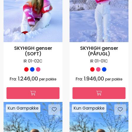
SKYHIGH genser
SKYHIGH genser
(SOFT)
(PÅFUGL)
IR 01-02C
IR 01-01C
1.246,00
1.946,00
Fra:
Fra:
per pakke
per pakke
Kun Garnpakke
Kun Garnpakke