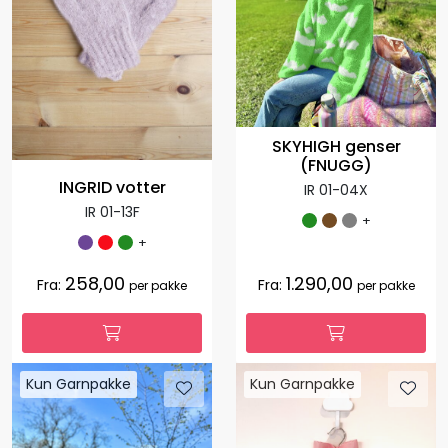
SKYHIGH genser
(FNUGG)
INGRID votter
IR 01-04X
IR 01-13F
+
+
258,00
1.290,00
Fra:
Fra:
per pakke
per pakke
Kun Garnpakke
Kun Garnpakke