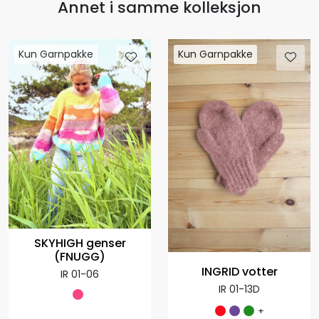
Annet i samme kolleksjon
Kun Garnpakke
Kun Garnpakke
SKYHIGH genser
(FNUGG)
INGRID votter
IR 01-06
IR 01-13D
+