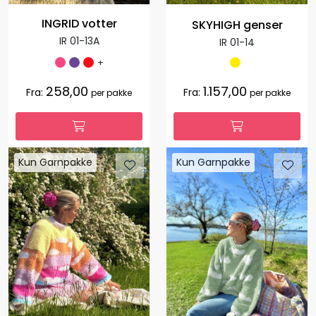
INGRID votter
SKYHIGH genser
IR 01-13A
IR 01-14
+
258,00
1.157,00
Fra:
Fra:
per pakke
per pakke
Kun Garnpakke
Kun Garnpakke