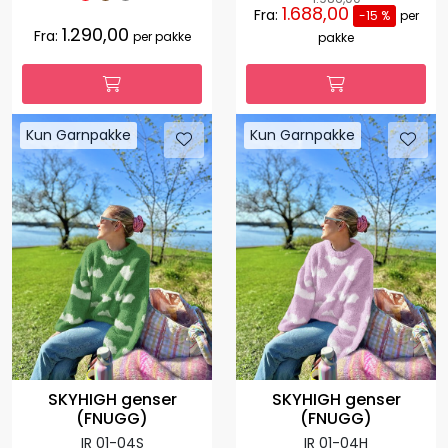
1.688,00
Fra:
-15 %
per
1.290,00
Fra:
per pakke
pakke
Kun Garnpakke
Kun Garnpakke
SKYHIGH genser
SKYHIGH genser
(FNUGG)
(FNUGG)
IR 01-04S
IR 01-04H