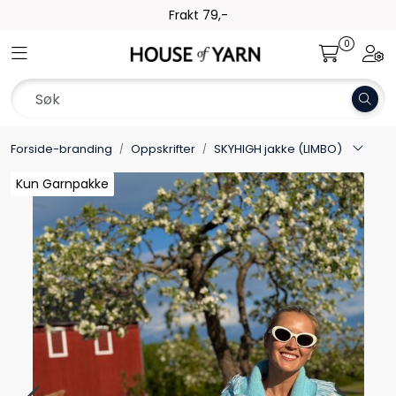
Skip to main content
Frakt 79,-
0
Toggle navigation
Togg
Garn
Oppskrifter
Forside-branding
Oppskrifter
SKYHIGH jakke (LIMBO)
Kolleksjoner
Kun Garnpakke
Kun Garnpakke
Kun Garnpakke
Kun Garnpakke
Pinner og tilbehør
Gavekort
Outlet