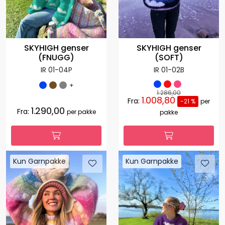
SKYHIGH genser
SKYHIGH genser
(FNUGG)
(SOFT)
IR 01-04P
IR 01-02B
+
1.286,00
1.008,80
Fra:
-21 %
per
1.290,00
Fra:
per pakke
pakke
Kun Garnpakke
Kun Garnpakke