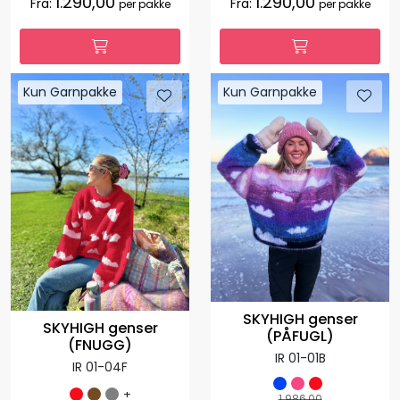
1.290,00
1.290,00
Fra:
Fra:
per pakke
per pakke
Kun Garnpakke
Kun Garnpakke
SKYHIGH genser
SKYHIGH genser
(PÅFUGL)
(FNUGG)
IR 01-01B
IR 01-04F
+
1.986,00