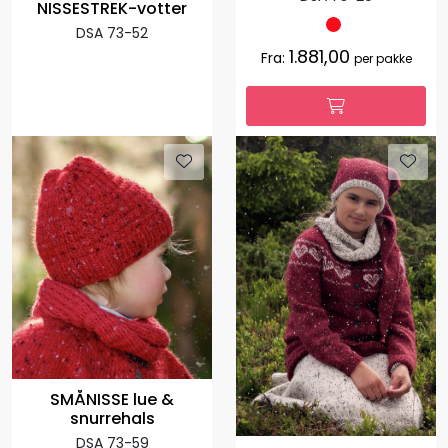
NISSESTREK-votter
DSA 73-52
1.881,00
Fra:
per pakke
SMÅNISSE lue &
snurrehals
DSA 73-59