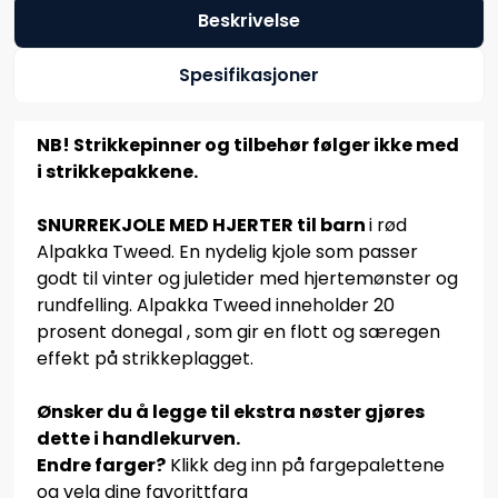
Beskrivelse
Spesifikasjoner
NB! Strikkepinner og tilbehør følger ikke med
i strikkepakkene.
SNURREKJOLE MED HJERTER til barn
i rød
Alpakka Tweed. En nydelig kjole som passer
godt til vinter og juletider med hjertemønster og
rundfelling. Alpakka Tweed inneholder 20
prosent donegal , som gir en flott og særegen
effekt på strikkeplagget.
Ønsker du å legge til ekstra nøster gjøres
dette i handlekurven.
Endre farger?
Klikk deg inn på fargepalettene
og velg dine favorittfarg