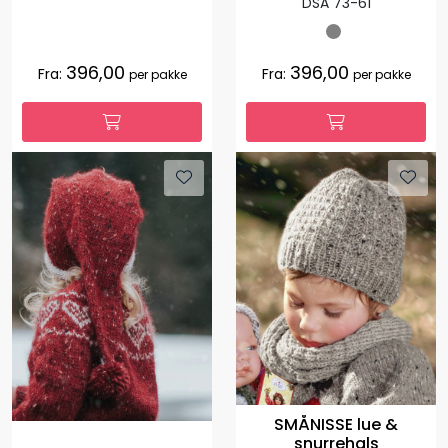
DSA 73-61
396,00
396,00
Fra:
Fra:
per pakke
per pakke
SMÅNISSE lue &
snurrehals