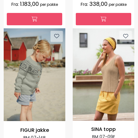
1.183,00
338,00
Fra:
Fra:
per pakke
per pakke
SINA topp
FIGUR jakke
BM 07-09E
BM 07-14B