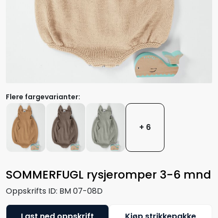
Flere fargevarianter:
+ 6
SOMMERFUGL rysjeromper 3-6 mnd
Oppskrifts ID:
BM 07-08D
Last ned oppskrift
Kjøp strikkepakke