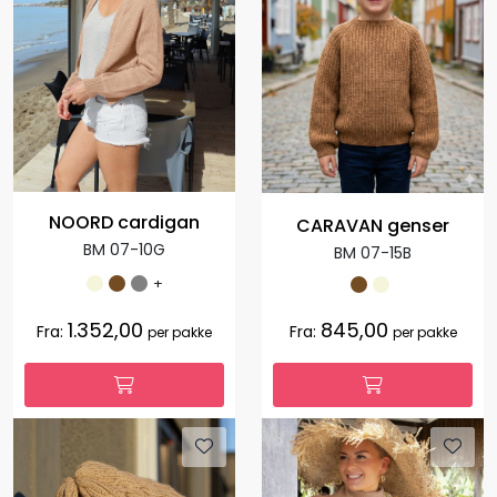
NOORD cardigan
CARAVAN genser
BM 07-10G
BM 07-15B
+
1.352,00
845,00
Fra:
Fra:
per pakke
per pakke