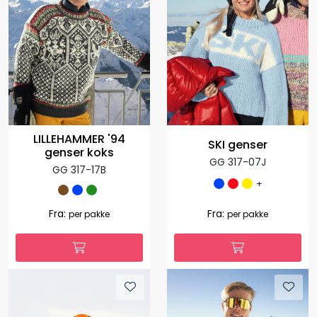
LILLEHAMMER '94
SKI genser
genser koks
GG 317-07J
GG 317-17B
+
Fra:
Fra:
per pakke
per pakke