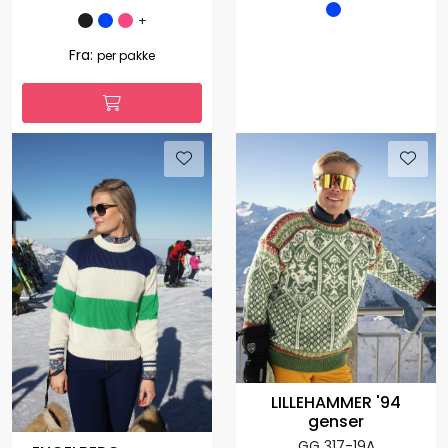
+
Fra:
per pakke
LILLEHAMMER '94
genser
GG 317-19A