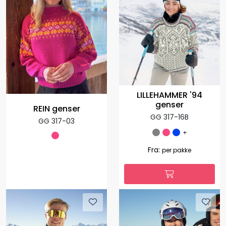
LILLEHAMMER '94
genser
REIN genser
GG 317-16B
GG 317-03
+
Fra:
per pakke