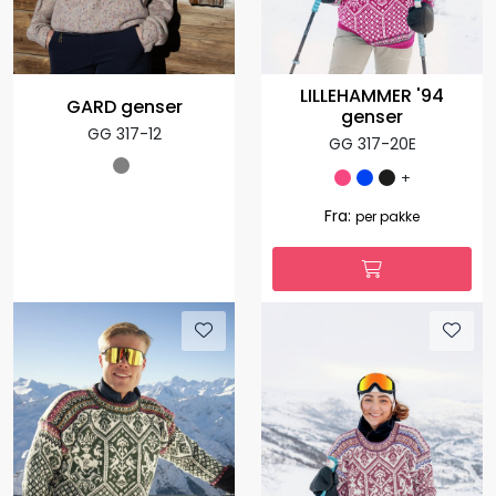
LILLEHAMMER '94
GARD genser
genser
GG 317-12
GG 317-20E
+
Fra:
per pakke