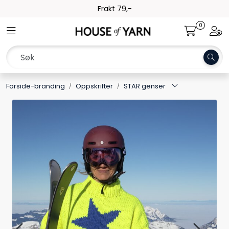
Skip to main content
Frakt 79,-
0
Toggle navigation
Togg
Garn
Oppskrifter
Forside-branding
Oppskrifter
STAR genser
Kolleksjoner
Pinner og tilbehør
Gavekort
Outlet