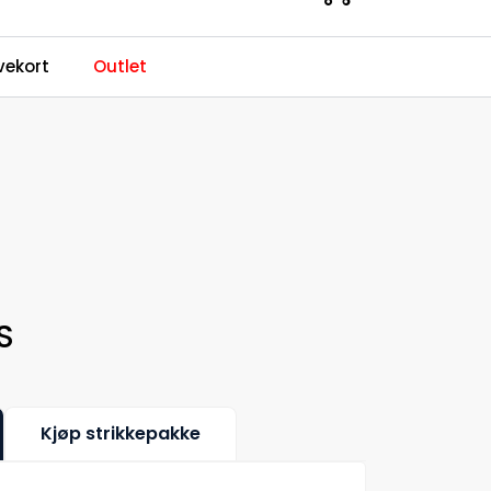
0
ekort
Outlet
Kundeservice
Favoritter
Logg inn
S
Kjøp strikkepakke