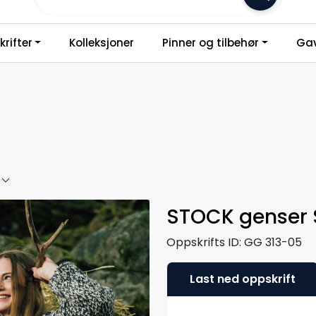
Frakt 79,-
rifter
Kolleksjoner
Pinner og tilbehør
Gav
STOCK genser 
Oppskrifts ID:
GG 313-05
Last ned oppskrift