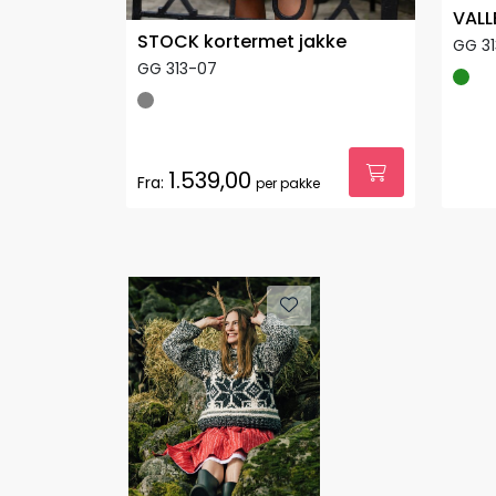
VALL
STOCK kortermet jakke
GG 3
GG 313-07
1.539,00
Fra:
per pakke