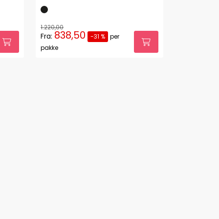
1.220,00
838,50
Fra:
-31 %
per
pakke