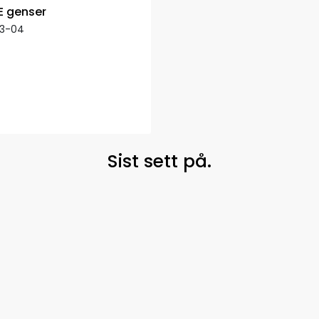
E genser
13-04
Sist sett på.