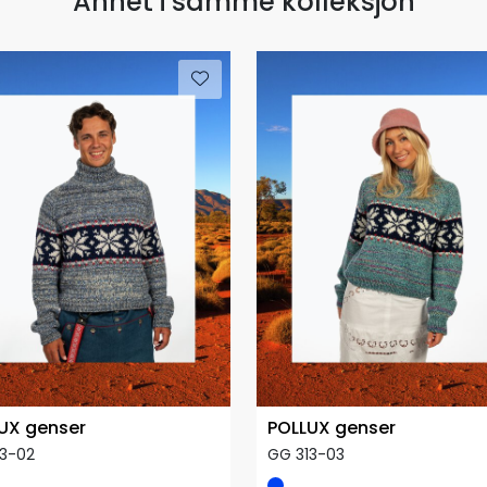
Annet i samme kolleksjon
UX genser
POLLUX genser
13-02
GG 313-03