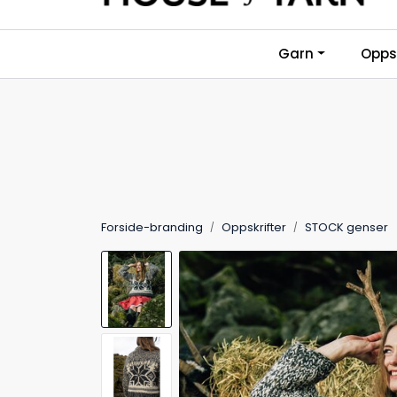
Skip to main content
Garn
Oppsk
Forside-branding
Oppskrifter
STOCK genser