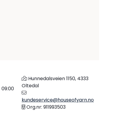
Hunnedalsveien 1150, 4333
Oltedal
: 09:00
kundeservice@houseofyarn.no
Org.nr: 911993503