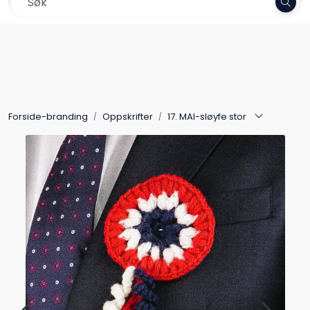
Skip to main content
Frakt 79,-
Garn
Oppskrifter
Forside-branding
Oppskrifter
17. MAI-sløyfe stor
Kolleksjoner
Pinner og tilbehør
Gavekort
Outlet