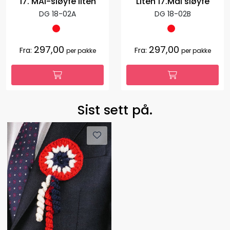
17. MAI-sløyfe liten
Liten 17.Mai sløyfe
DG 18-02A
DG 18-02B
297,00
297,00
Fra:
Fra:
per pakke
per pakke
Sist sett på.