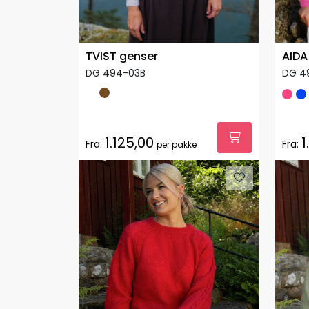
TVIST genser
AIDA
DG 494-03B
DG 4
1.125,00
1
Fra:
Fra:
per pakke