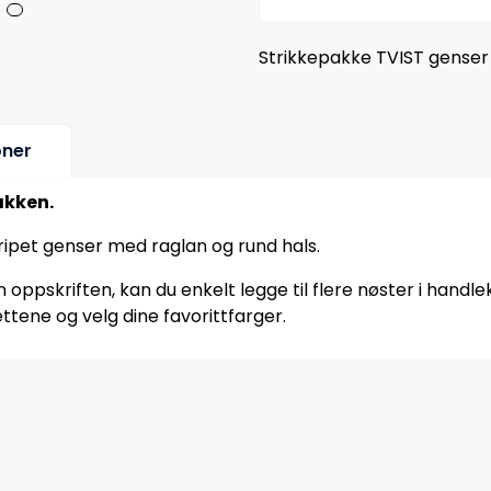
Strikkepakke TVIST genser i
oner
akken.
Stripet genser med raglan og rund hals.
oppskriften, kan du enkelt legge til flere nøster i handle
ttene og velg dine favorittfarger.