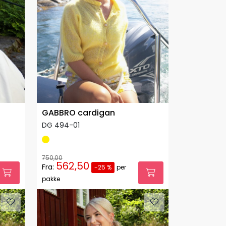
GABBRO cardigan
DG 494-01
750,00
562,50
Fra:
-25 %
per
pakke