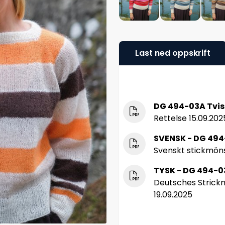
Last ned oppskrift
DG 494-03A Tvis
Rettelse 15.09.202
SVENSK - DG 494-
Svenskt stickmöns
TYSK - DG 494-03
Deutsches Strickm
19.09.2025