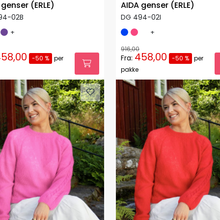
 genser (ERLE)
AIDA genser (ERLE)
94-02B
DG 494-02I
+
+
916,00
58,00
458,00
Fra:
-50 %
per
-50 %
per
pakke