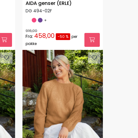
AIDA genser (ERLE)
DG 494-02F
+
916,00
458,00
Fra:
-50 %
per
pakke