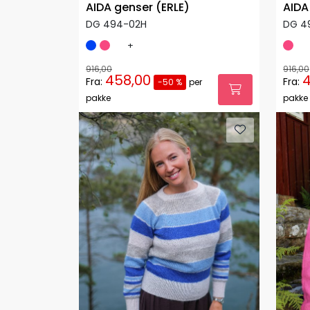
AIDA genser (ERLE)
AIDA
DG 494-02H
DG 4
+
916,00
916,00
458,00
4
Fra:
Fra:
-50 %
per
pakke
pakke