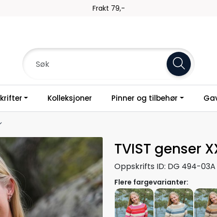
Frakt 79,-
rifter
Kolleksjoner
Pinner og tilbehør
Gav
TVIST genser X
Oppskrifts ID:
DG 494-03A
Flere fargevarianter: