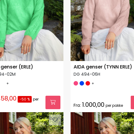
 genser (ERLE)
AIDA genser (TYNN ERLE)
94-02M
DG 494-06H
+
+
58,00
-50 %
per
1.000,00
Fra:
per pakke