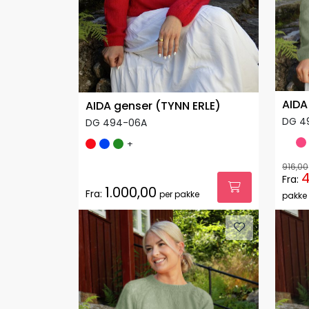
AIDA
AIDA genser (TYNN ERLE)
DG 4
DG 494-06A
+
916,00
4
Fra:
1.000,00
Fra:
per pakke
pakke