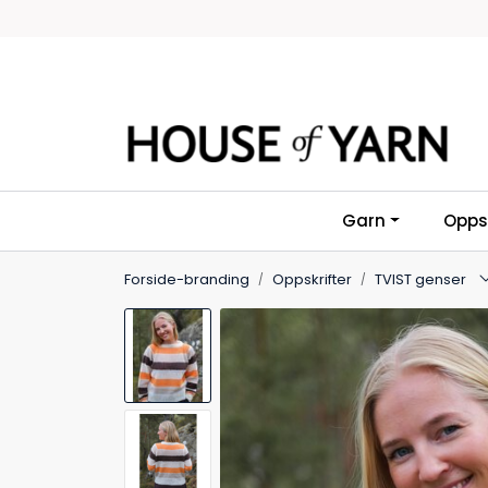
Skip to main content
Garn
Oppsk
Forside-branding
Oppskrifter
TVIST genser