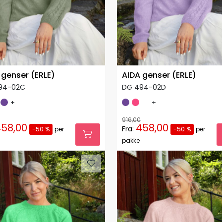
 genser (ERLE)
AIDA genser (ERLE)
94-02C
DG 494-02D
+
+
916,00
58,00
458,00
Fra:
-50 %
per
-50 %
per
pakke