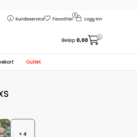
0
Kundeservice
Favoritter
Logg inn
0
Beløp
0,00
ekort
Outlet
XS
+ 4