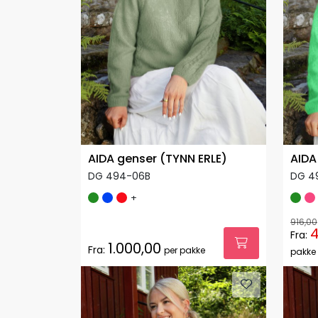
AIDA genser (TYNN ERLE)
AIDA
DG 494-06B
DG 4
+
916,00
4
Fra:
1.000,00
Fra:
per pakke
pakke