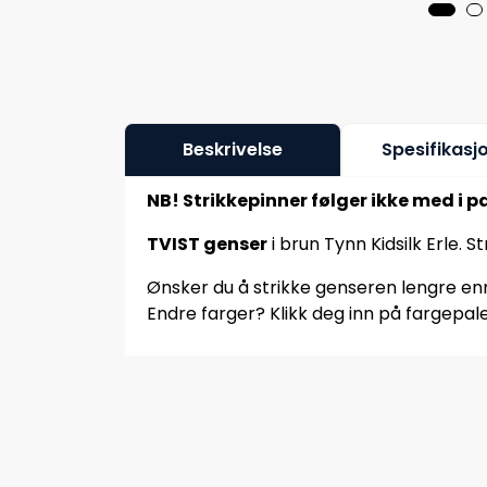
Beskrivelse
Spesifikasj
NB! Strikkepinner følger ikke med i p
TVIST genser
i brun Tynn Kidsilk Erle. 
Ønsker du å strikke genseren lengre enn 
Endre farger? Klikk deg inn på fargepale