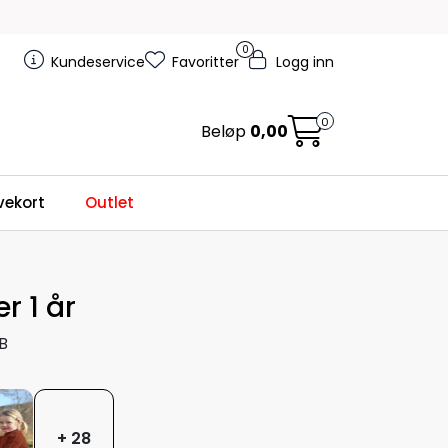
0
Kundeservice
Favoritter
Logg inn
0
Beløp
0,00
ekort
Outlet
r 1 år
B
+ 28