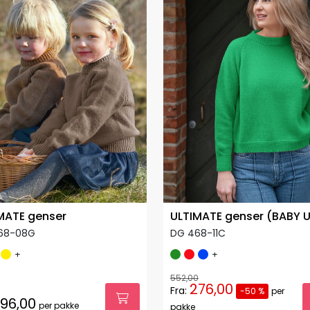
MATE genser
ULTIMATE genser (BABY U
68-08G
DG 468-11C
+
+
552,00
276,00
Fra:
-50 %
per
96,00
per pakke
pakke