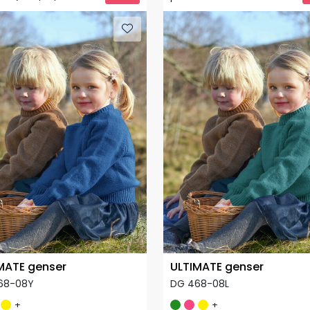
MATE genser
ULTIMATE genser
68-08Y
DG 468-08L
+
+