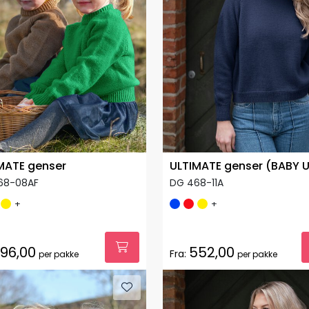
MATE genser
ULTIMATE genser (BABY U
68-08AF
DG 468-11A
+
+
96,00
552,00
Fra:
per pakke
per pakke