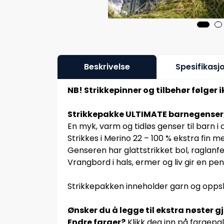
Beskrivelse
Spesifikasj
NB! Strikkepinner og tilbehør følger 
Strikkepakke
ULTIMATE barnegenser, 
En myk, varm og tidløs genser til barn i a
Strikkes i Merino 22 – 100 % ekstra fin m
Genseren har glattstrikket bol, raglan
Vrangbord i hals, ermer og liv gir en pen
Strikkepakken inneholder garn og oppsk
Ønsker du å legge til ekstra nøster g
Endre farger?
Klikk deg inn på fargepal