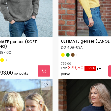
ULTIMATE genser (LANOLI
MATE genser (SOFT
NO)
DG 468-03A
68-10C
+
+
759,00
379,50
Fra:
-50 %
per
93,00
per pakke
pakke