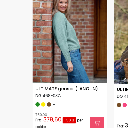
ULTIMATE genser (LANOLIN)
ULTI
DG 468-03C
DG 4
+
759,00
379,50
Fra:
-50 %
per
3
Fra:
pakke