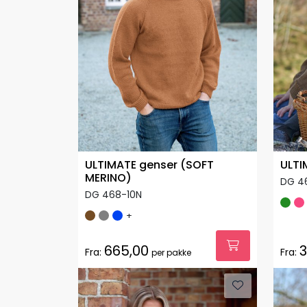
ULTIMATE genser (SOFT
ULTI
MERINO)
DG 4
DG 468-10N
+
665,00
3
Fra:
Fra:
per pakke