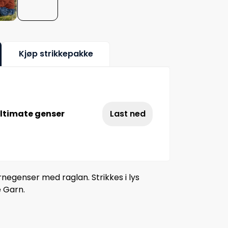
Kjøp strikkepakke
ltimate genser
Last ned
egenser med raglan. Strikkes i lys
e Garn.