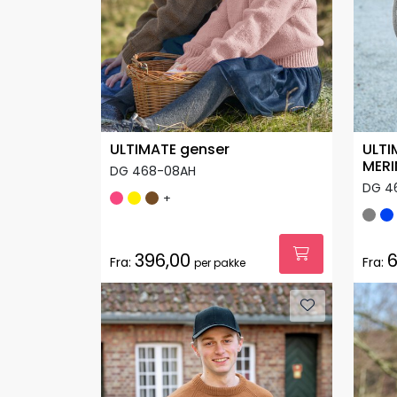
ULTIMATE genser
ULTI
MERI
DG 468-08AH
DG 4
+
396,00
6
Fra:
Fra:
per pakke