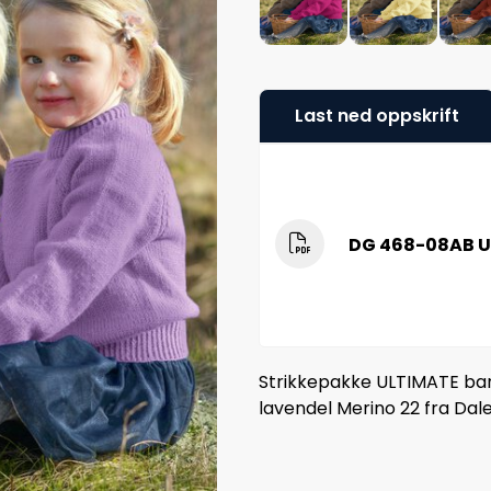
Last ned oppskrift
DG 468-08AB U
Strikkepakke ULTIMATE barn
lavendel Merino 22 fra Dal