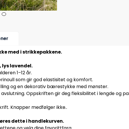
oner
ikke med i strikkepakkene.
lys lavendel.
lderen 1–12 år.
erinoull som gir god elastisitet og komfort.
felling og en dekorativ bærestykke med mønster.
 avslutning. Oppskriften gir deg fleksibilitet i lengde og p
rift. Knapper medfølger ikke..
jøres dette i handlekurven.
ettene og velg dine favorittfarg