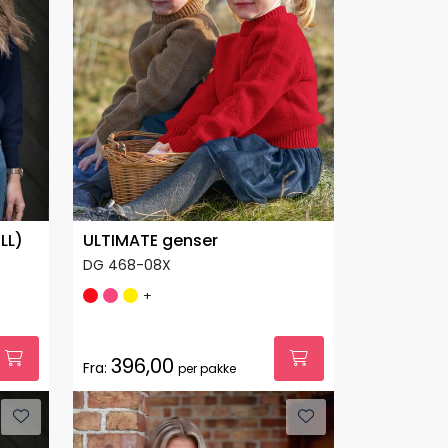
LL)
ULTIMATE genser
DG 468-08X
+
396,00
Fra:
per pakke