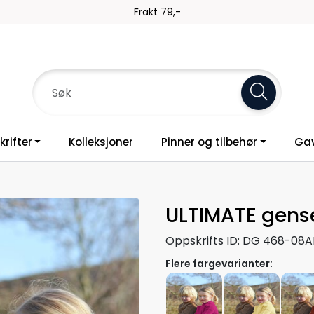
Frakt 79,-
rifter
Kolleksjoner
Pinner og tilbehør
Gav
ULTIMATE gense
Oppskrifts ID:
DG 468-08A
Flere fargevarianter: