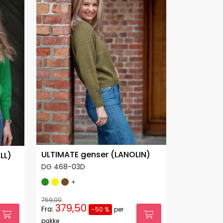
ULTIMATE genser (LANOLIN)
LL)
DG 468-03D
+
759,00
379,50
Fra:
-50 %
per
pakke