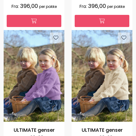
396,00
396,00
Fra:
Fra:
per pakke
per pakke
ULTIMATE genser
ULTIMATE genser