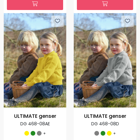
ULTIMATE genser
ULTIMATE genser
DG 468-08AE
DG 468-08D
+
+