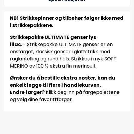
NB! Strikkepinner og tilbehør følger ikke med
i strikkepakkene.
Strikkepakke ULTIMATE genser lys
lilac.
- Strikkepakke ULTIMATE genser er en
ensfarget, klassisk genser i glattstrikk med
raglanfelling og rund hals. Strikkes i myk SOFT
MERINO av 100 % ekstra fin merinoull..
Ønsker du å bestille ekstra nøster, kan du
enkelt legge til flere i handlekurven.
Endre farger?
Klikk deg inn på fargepalettene
og velg dine favorittfarger.