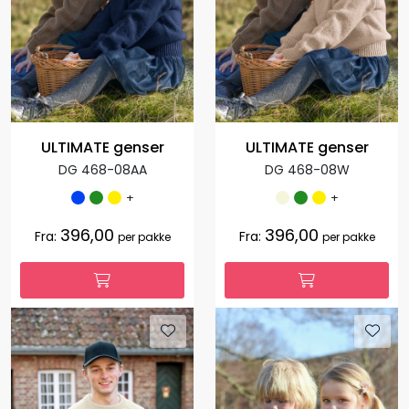
ULTIMATE genser
ULTIMATE genser
DG 468-08AA
DG 468-08W
+
+
396,00
396,00
Fra:
Fra:
per pakke
per pakke