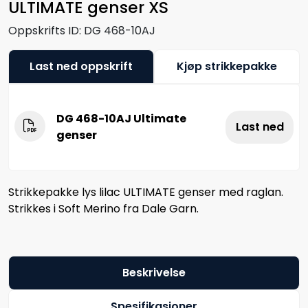
ULTIMATE genser XS
Oppskrifts ID:
DG 468-10AJ
Last ned oppskrift
Kjøp strikkepakke
DG 468-10AJ Ultimate
Last ned
genser
Strikkepakke lys lilac ULTIMATE genser med raglan.
Strikkes i Soft Merino fra Dale Garn.
Beskrivelse
Spesifikasjoner