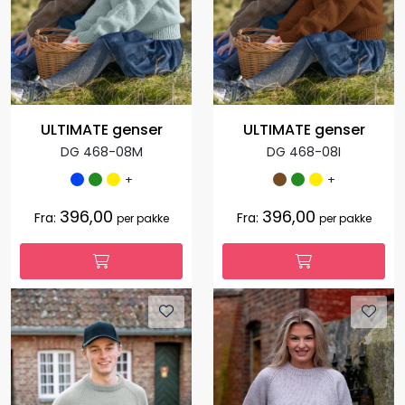
ULTIMATE genser
ULTIMATE genser
DG 468-08M
DG 468-08I
+
+
396,00
396,00
Fra:
Fra:
per pakke
per pakke