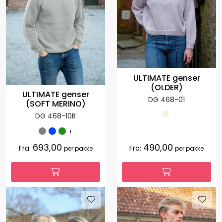
ULTIMATE genser
(OLDER)
ULTIMATE genser
DG 468-01
(SOFT MERINO)
DG 468-10B
+
693,00
490,00
Fra:
Fra:
per pakke
per pakke