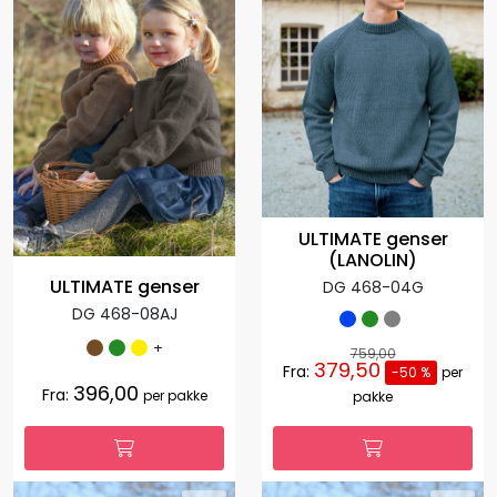
ULTIMATE genser
(LANOLIN)
ULTIMATE genser
DG 468-04G
DG 468-08AJ
+
759,00
379,50
Fra:
-50 %
per
396,00
Fra:
per pakke
pakke