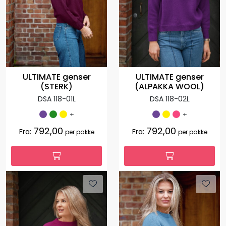
ULTIMATE genser
ULTIMATE genser
(STERK)
(ALPAKKA WOOL)
DSA 118-01L
DSA 118-02L
+
+
792,00
792,00
Fra:
Fra:
per pakke
per pakke