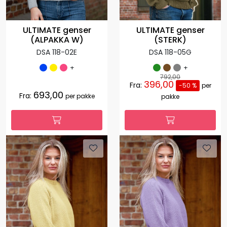
ULTIMATE genser
ULTIMATE genser
(ALPAKKA W)
(STERK)
DSA 118-02E
DSA 118-05G
+
+
792,00
396,00
Fra:
-50 %
per
693,00
Fra:
per pakke
pakke