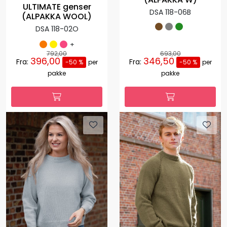
ULTIMATE genser
DSA 118-06B
(ALPAKKA WOOL)
DSA 118-02O
+
792,00
693,00
396,00
346,50
Fra:
Fra:
-50 %
per
-50 %
per
pakke
pakke