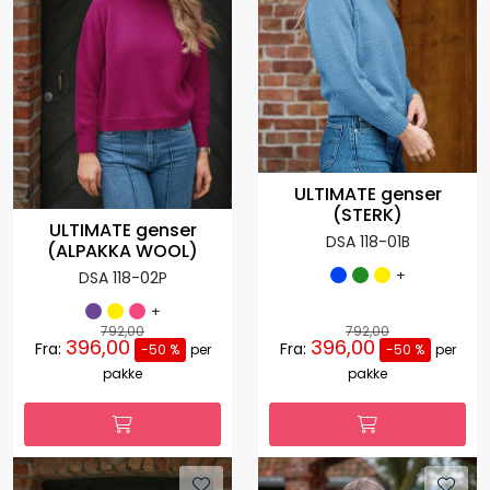
ULTIMATE genser
(STERK)
ULTIMATE genser
DSA 118-01B
(ALPAKKA WOOL)
+
DSA 118-02P
+
792,00
792,00
396,00
396,00
Fra:
Fra:
-50 %
per
-50 %
per
pakke
pakke