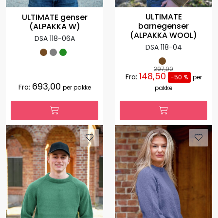
ULTIMATE
ULTIMATE genser
barnegenser
(ALPAKKA W)
(ALPAKKA WOOL)
DSA 118-06A
DSA 118-04
297,00
148,50
Fra:
-50 %
per
693,00
Fra:
per pakke
pakke