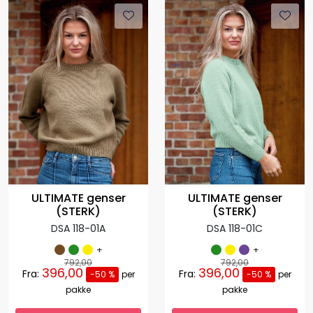
ULTIMATE genser
ULTIMATE genser
(STERK)
(STERK)
DSA 118-01A
DSA 118-01C
+
+
792,00
792,00
396,00
396,00
Fra:
Fra:
-50 %
per
-50 %
per
pakke
pakke