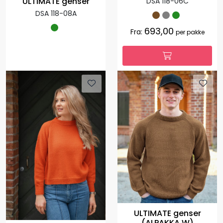
ULTIMATE genser
DSA 118-06C
DSA 118-08A
693,00
Fra:
per pakke
ULTIMATE genser
(ALPAKKA W)