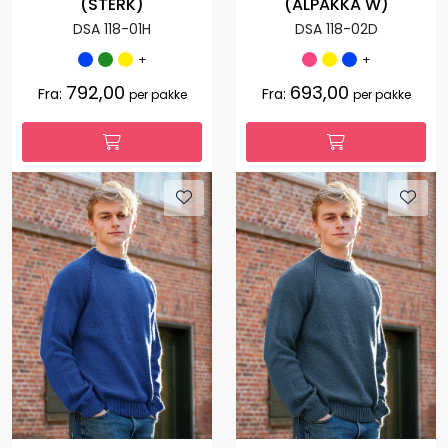
(STERK)
(ALPAKKA W)
DSA 118-01H
DSA 118-02D
+
+
792,00
693,00
Fra:
Fra:
per pakke
per pakke