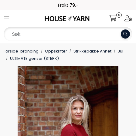
Skip to main content
Frakt 79,-
0
Toggle navigation
Togg
Garn
Oppskrifter
Forside-branding
Oppskrifter
Strikkepakke Annet
Jul
Kolleksjoner
ULTIMATE genser (STERK)
Pinner og tilbehør
Gavekort
Outlet