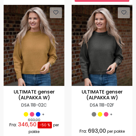
ULTIMATE genser
ULTIMATE genser
(ALPAKKA W)
(ALPAKKA W)
DSA 118-02C
DSA 118-02F
+
+
693,00
346,50
Fra:
-50 %
per
693,00
Fra:
per pakke
pakke