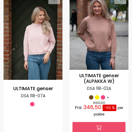
ULTIMATE genser
(ALPAKKA W)
ULTIMATE genser
DSA 118-02A
DSA 118-07A
+
693,00
346,50
Fra:
-50 %
per
pakke