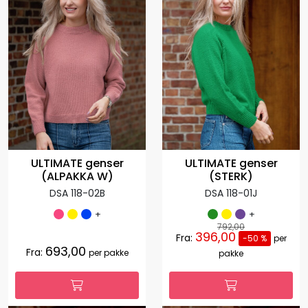
ULTIMATE genser
ULTIMATE genser
(ALPAKKA W)
(STERK)
DSA 118-02B
DSA 118-01J
+
+
792,00
396,00
Fra:
-50 %
per
693,00
Fra:
per pakke
pakke