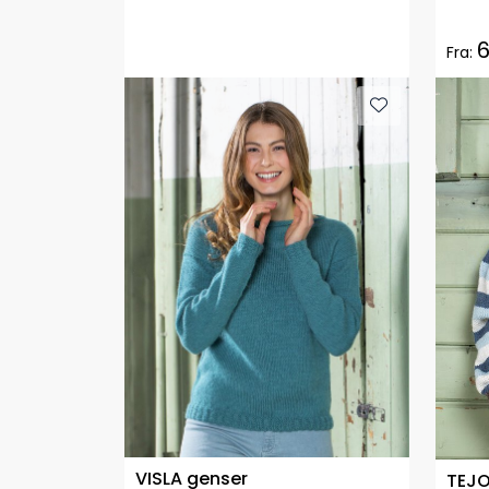
6
Fra:
VISLA genser
TEJO