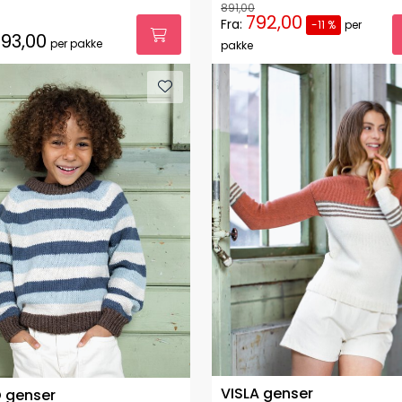
891,00
792,00
Fra:
-11 %
per
93,00
per pakke
pakke
VISLA genser
 genser