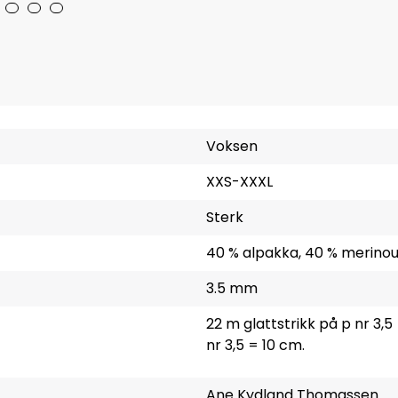
Voksen
XXS-XXXL
Sterk
40 % alpakka, 40 % merinoul
3.5 mm
22 m glattstrikk på p nr 3,
nr 3,5 = 10 cm.
Ane Kydland Thomassen