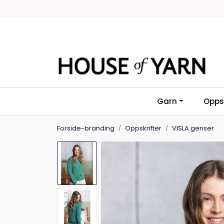
Skip to main content
Garn
Oppsk
Forside-branding
Oppskrifter
VISLA genser