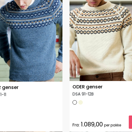
ODER genser
 genser
DSA 91-12B
1-11
1.089,00
Fra:
per pakke