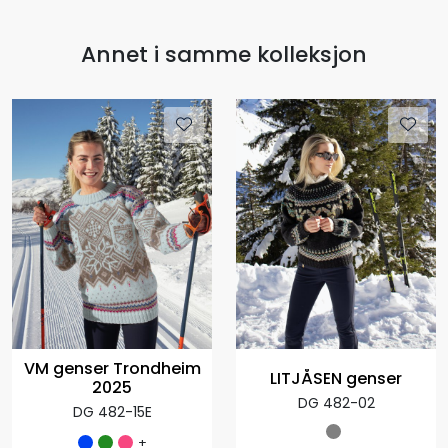
Annet i samme kolleksjon
VM genser Trondheim
LITJÅSEN genser
2025
DG 482-02
DG 482-15E
+