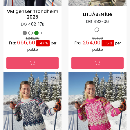
VM genser Trondheim
LITJÅSEN lue
2025
DG 482-06
DG 482-17B
+
1.242,00
301,00
655,50
254,00
Fra:
Fra:
-47 %
per
-15 %
per
pakke
pakke