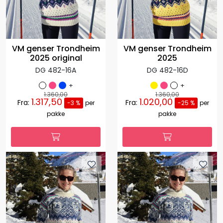
VM genser Trondheim
VM genser Trondheim
2025 original
2025
DG 482-16A
DG 482-16D
+
+
1.360,00
1.360,00
1.317,50
1.020,00
Fra:
Fra:
-3 %
per
-25 %
per
pakke
pakke