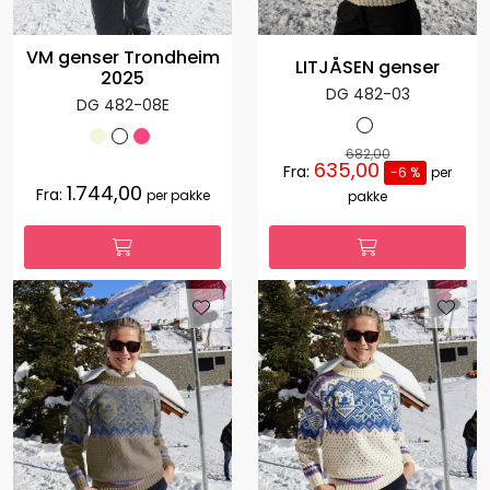
VM genser Trondheim
LITJÅSEN genser
2025
DG 482-03
DG 482-08E
682,00
635,00
Fra:
-6 %
per
1.744,00
Fra:
per pakke
pakke