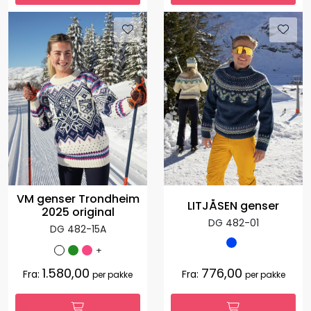
VM genser Trondheim
LITJÅSEN genser
2025 original
DG 482-01
DG 482-15A
+
1.580,00
776,00
Fra:
Fra:
per pakke
per pakke