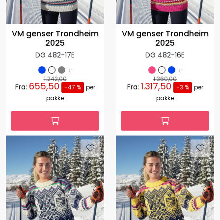
VM genser Trondheim
VM genser Trondheim
2025
2025
DG 482-17E
DG 482-16E
+
+
1.242,00
1.360,00
655,50
1.317,50
Fra:
Fra:
-47 %
per
-3 %
per
pakke
pakke