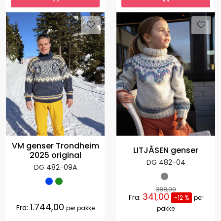
VM genser Trondheim
LITJÅSEN genser
2025 original
DG 482-04
DG 482-09A
388,00
341,00
Fra:
-12 %
per
1.744,00
Fra:
per pakke
pakke