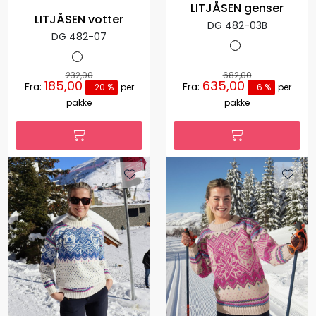
LITJÅSEN genser
LITJÅSEN votter
DG 482-03B
DG 482-07
232,00
682,00
185,00
635,00
Fra:
Fra:
-20 %
per
-6 %
per
pakke
pakke