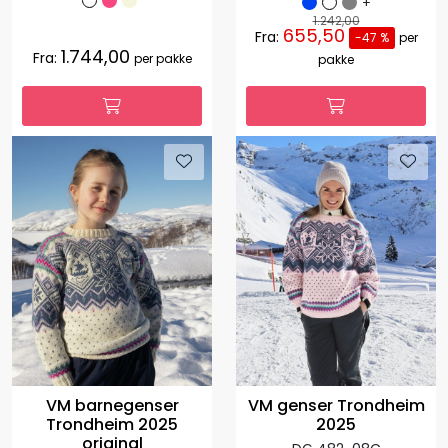
+
1.242,00
655,50
Fra:
-47 %
per
1.744,00
Fra:
per pakke
pakke
VM barnegenser
VM genser Trondheim
Trondheim 2025
2025
original