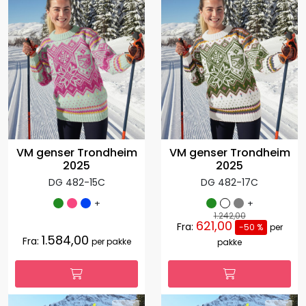
VM genser Trondheim
VM genser Trondheim
2025
2025
DG 482-15C
DG 482-17C
+
+
1.242,00
621,00
Fra:
-50 %
per
1.584,00
Fra:
per pakke
pakke