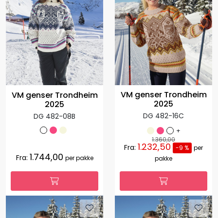
VM genser Trondheim
VM genser Trondheim
2025
2025
DG 482-16C
DG 482-08B
+
1.360,00
1.232,50
Fra:
-9 %
per
1.744,00
Fra:
per pakke
pakke