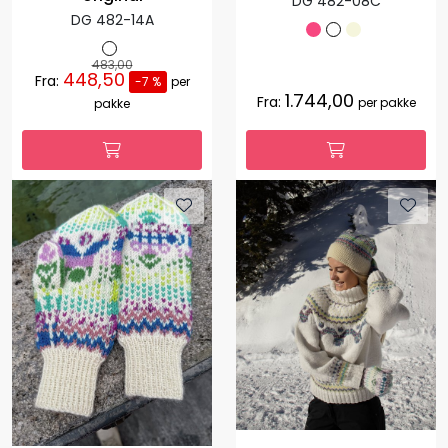
DG 482-08C
DG 482-14A
483,00
448,50
Fra:
-7 %
per
1.744,00
Fra:
per pakke
pakke