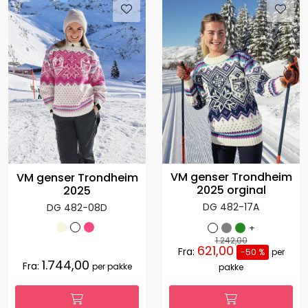
VM genser Trondheim
VM genser Trondheim
2025 orginal
2025
DG 482-17A
DG 482-08D
+
1.242,00
621,00
Fra:
-50 %
per
1.744,00
Fra:
per pakke
pakke