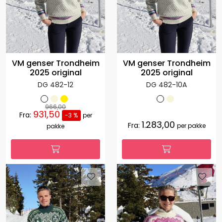
VM genser Trondheim
VM genser Trondheim
2025 original
2025 original
DG 482-12
DG 482-10A
966,00
931,50
Fra:
-3 %
per
1.283,00
Fra:
per pakke
pakke