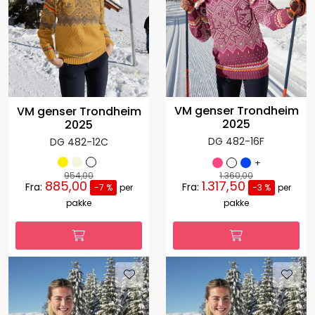
VM genser Trondheim
VM genser Trondheim
2025
2025
DG 482-16F
DG 482-12C
+
954,00
1.360,00
885,00
1.317,50
Fra:
Fra:
-7 %
per
-3 %
per
pakke
pakke