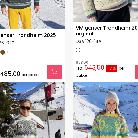
VM genser Trondheim 2
orginal
enser Trondheim 2025
DSA 126-14A
26-02F
+
693,00
643,50
Fra:
-7 %
per
.485,00
per pakke
pakke