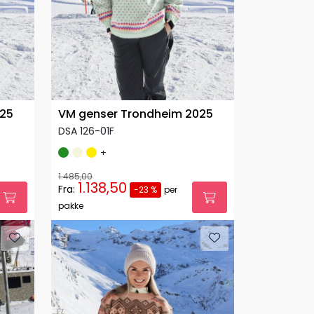
025
VM genser Trondheim 2025
DSA 126-01F
+
1.485,00
1.138,50
Fra:
-23 %
per
pakke