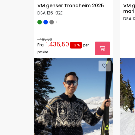
VM genser Trondheim 2025
VM g
mari
DSA 126-02E
DSA 
+
1.485,00
1.435,50
Fra:
-3 %
per
pakke