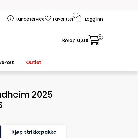
0
Kundeservice
Favoritter
Logg inn
0
Beløp
0,00
ekort
Outlet
ndheim 2025
S
Kjøp strikkepakke