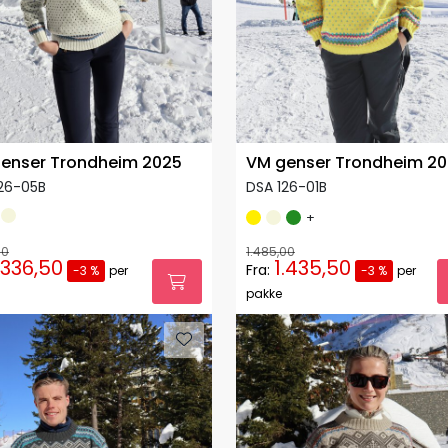
enser Trondheim 2025
VM genser Trondheim 2
26-05B
DSA 126-01B
+
00
1.485,00
.336,50
1.435,50
Fra:
-3 %
per
-3 %
per
pakke