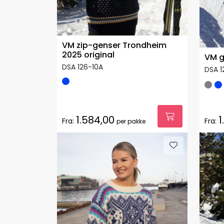
VM zip-genser Trondheim
2025 original
VM g
DSA 126-10A
DSA 1
1.584,00
1
Fra:
Fra:
per pakke