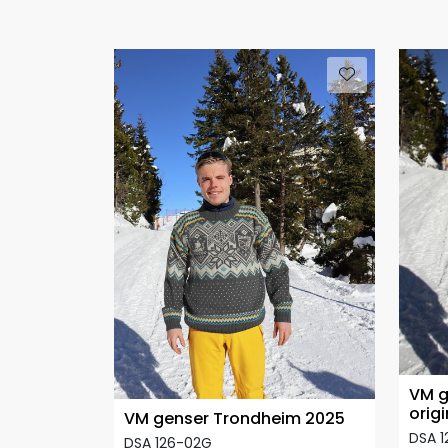
VM g
origi
VM genser Trondheim 2025
DSA 1
DSA 126-02G