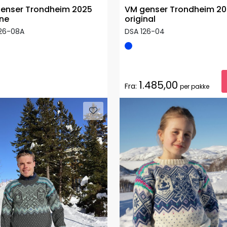
enser Trondheim 2025
VM genser Trondheim 2
ne
original
126-08A
DSA 126-04
1.485,00
Fra:
per pakke