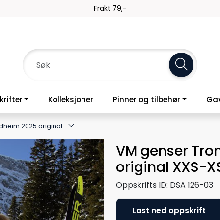
Frakt 79,-
rifter
Kolleksjoner
Pinner og tilbehør
Gav
dheim 2025 original
VM genser Tro
original XXS-X
Oppskrifts ID:
DSA 126-03
Last ned oppskrift