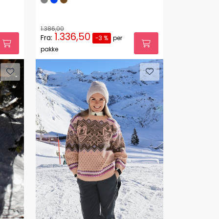
1.386,00
1.336,50
Fra:
-3 %
per
pakke