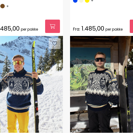
+
+
.485,00
1.485,00
Fra:
per pakke
per pakke