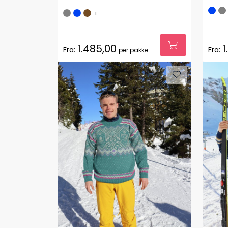
+
1.485,00
1
Fra:
Fra:
per pakke