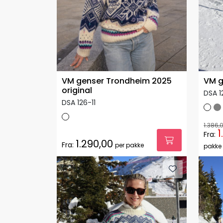
VM genser Trondheim 2025
VM g
original
DSA 1
DSA 126-11
1.386,
1
Fra:
1.290,00
Fra:
per pakke
pakke