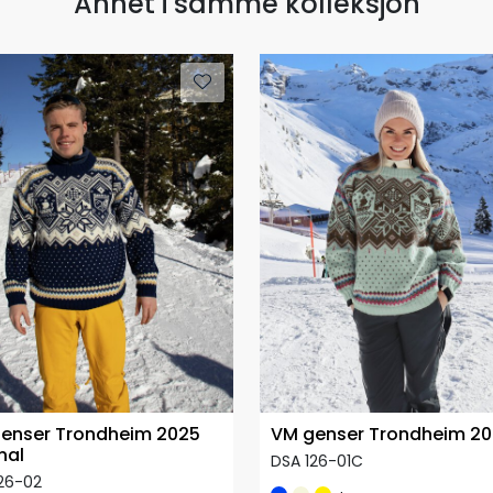
Annet i samme kolleksjon
enser Trondheim 2025
VM genser Trondheim 2
nal
DSA 126-01C
26-02