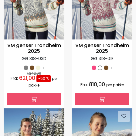
VM genser Trondheim
VM genser Trondheim
2025
2025
GG 318-03D
GG 318-01E
+
+
1.242,00
621,00
Fra:
-50 %
per
810,00
Fra:
per pakke
pakke