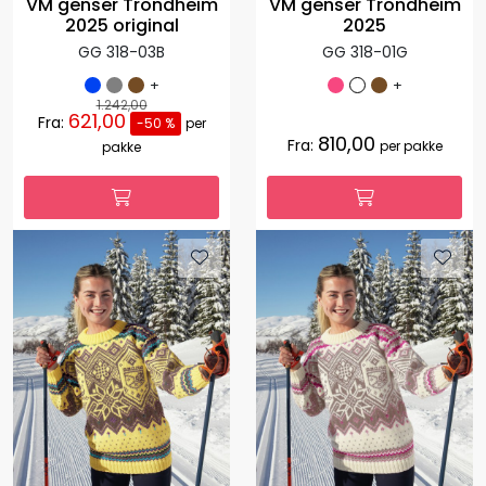
VM genser Trondheim
VM genser Trondheim
2025 original
2025
GG 318-03B
GG 318-01G
+
+
1.242,00
621,00
Fra:
-50 %
per
810,00
Fra:
per pakke
pakke