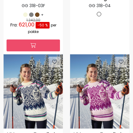
GG 318-03F
GG 318-04
+
1.242,00
621,00
Fra:
-50 %
per
pakke