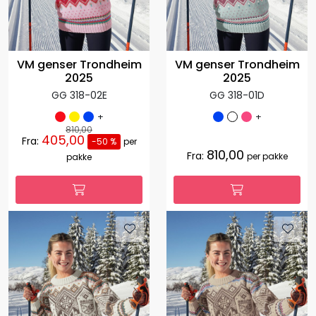
VM genser Trondheim
VM genser Trondheim
2025
2025
GG 318-02E
GG 318-01D
+
+
810,00
405,00
Fra:
-50 %
per
810,00
Fra:
per pakke
pakke