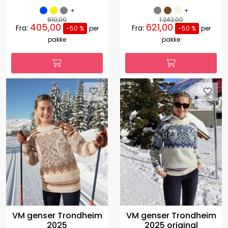
+
+
810,00
1.242,00
405,00
621,00
Fra:
Fra:
-50 %
per
-50 %
per
pakke
pakke
VM genser Trondheim
VM genser Trondheim
2025
2025 original