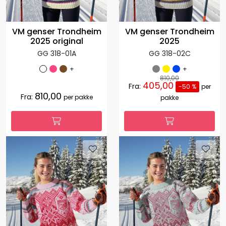
VM genser Trondheim
VM genser Trondheim
2025 original
2025
GG 318-01A
GG 318-02C
+
+
810,00
405,00
Fra:
-50 %
per
810,00
Fra:
per pakke
pakke