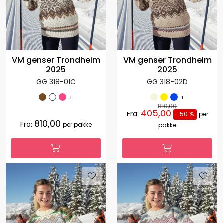
VM genser Trondheim
VM genser Trondheim
2025
2025
GG 318-01C
GG 318-02D
+
+
810,00
405,00
Fra:
-50 %
per
810,00
Fra:
per pakke
pakke