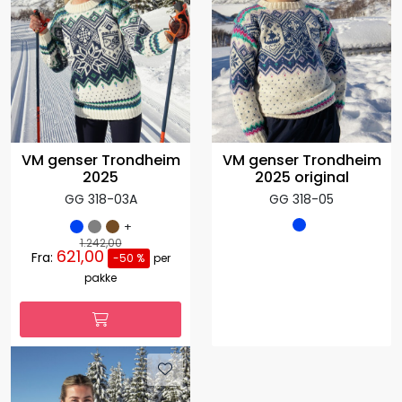
VM genser Trondheim
VM genser Trondheim
2025
2025 original
GG 318-03A
GG 318-05
+
1.242,00
621,00
Fra:
-50 %
per
pakke