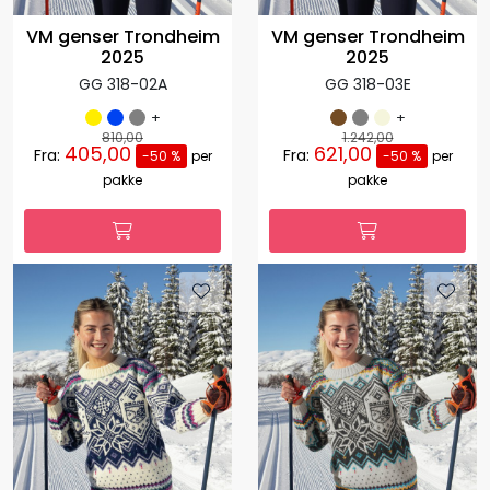
VM genser Trondheim
VM genser Trondheim
2025
2025
GG 318-02A
GG 318-03E
+
+
810,00
1.242,00
405,00
621,00
Fra:
Fra:
-50 %
per
-50 %
per
pakke
pakke