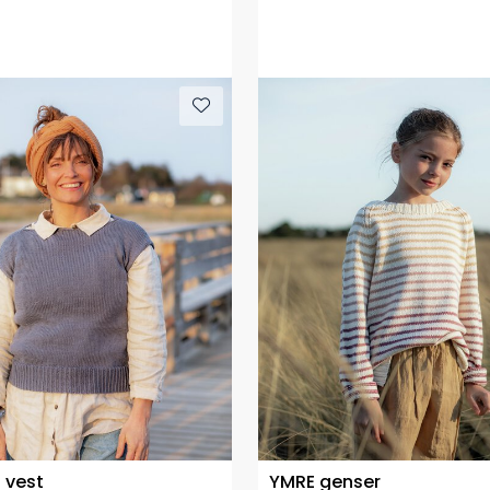
E vest
YMRE genser