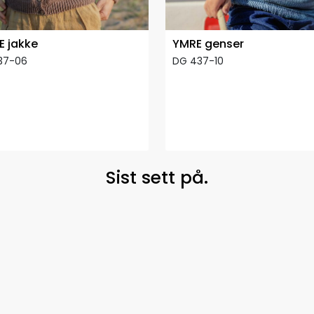
E jakke
YMRE genser
37-06
DG 437-10
Sist sett på.