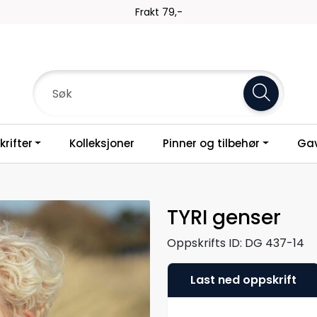
Frakt 79,-
rifter
Kolleksjoner
Pinner og tilbehør
Gav
TYRI genser
Oppskrifts ID:
DG 437-14
Last ned oppskrift