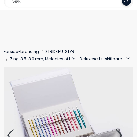
Skip to main content
Frakt 79,-
Garn
Oppskrifter
Forside-branding
STRIKKEUTSTYR
Kolleksjoner
Zing, 3.5-8.0 mm, Melodies of Life - Deluxesett utskiftbare
Pinner og tilbehør
Gavekort
Outlet