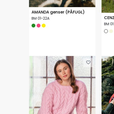
AMANDA genser (PÅFUGL)
CENZ
BM 01-22A
BM 0