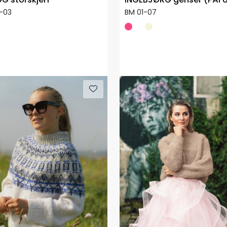
-03
BM 01-07