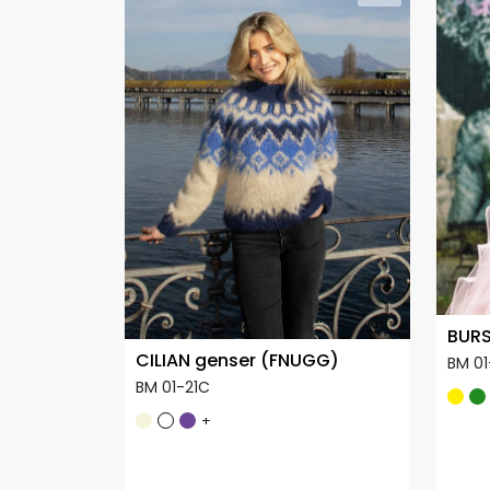
BURS
CILIAN genser (FNUGG)
BM 01
BM 01-21C
+