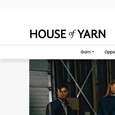
Skip to main content
Garn
Oppsk