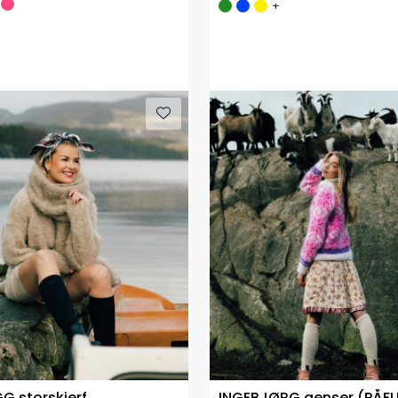
+
G storskjerf
INGEBJØRG genser (PÅF