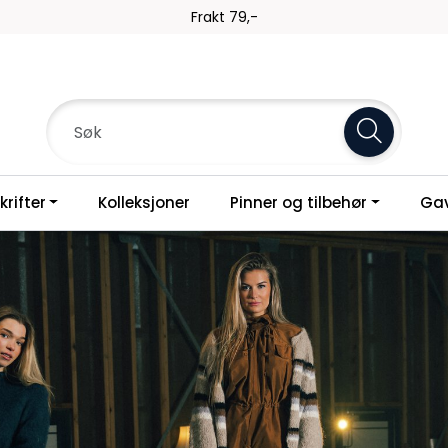
Frakt 79,-
rifter
Kolleksjoner
Pinner og tilbehør
Gav