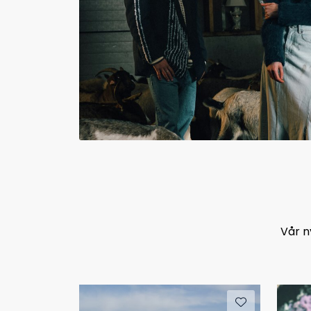
Vår n