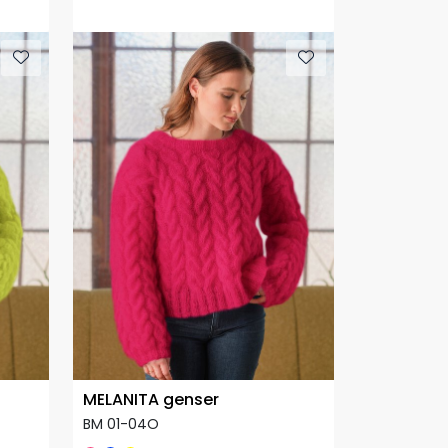
MELANITA genser
BM 01-04O