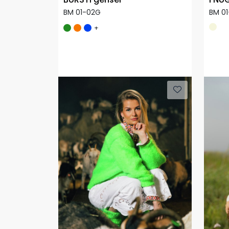
BM 01-02G
BM 01
+