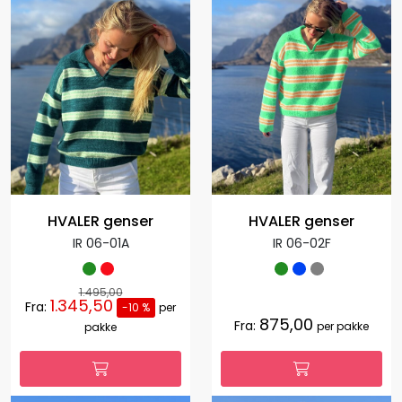
HVALER genser
HVALER genser
IR 06-01A
IR 06-02F
1.495,00
1.345,50
Fra:
-10 %
per
875,00
Fra:
per pakke
pakke