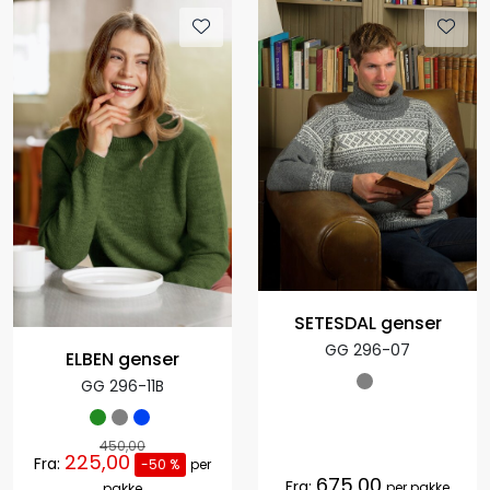
SETESDAL genser
GG 296-07
ELBEN genser
GG 296-11B
450,00
225,00
Fra:
-50 %
per
675,00
Fra:
per pakke
pakke