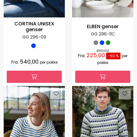
CORTINA UNISEX
ELBEN genser
genser
GG 296-11C
GG 296-09
450,00
225,00
Fra:
-50 %
per
540,00
Fra:
per pakke
pakke