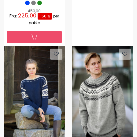
450,00
225,00
Fra:
-50 %
per
pakke