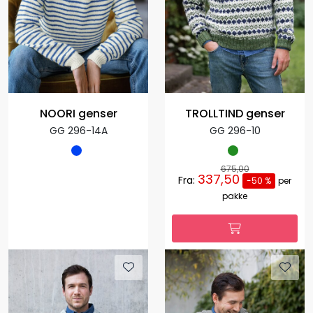
NOORI genser
TROLLTIND genser
GG 296-14A
GG 296-10
675,00
337,50
Fra:
-50 %
per
pakke