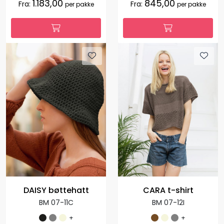
1.183,00
845,00
Fra:
Fra:
per pakke
per pakke
DAISY bøttehatt
CARA t-shirt
BM 07-11C
BM 07-12I
+
+