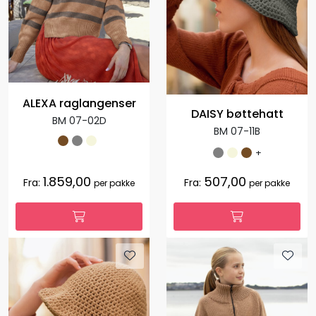
ALEXA raglangenser
DAISY bøttehatt
BM 07-02D
BM 07-11B
+
1.859,00
507,00
Fra:
Fra:
per pakke
per pakke