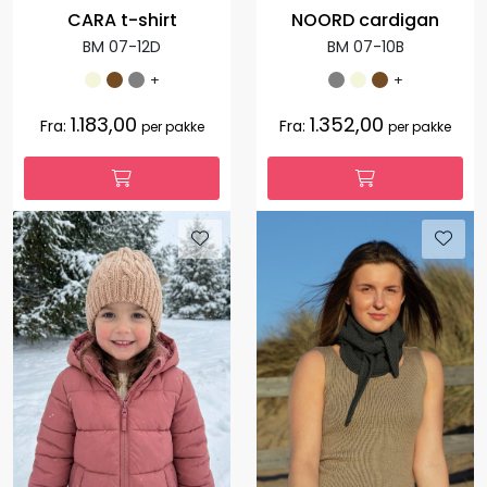
CARA t-shirt
NOORD cardigan
BM 07-12D
BM 07-10B
+
+
1.183,00
1.352,00
Fra:
Fra:
per pakke
per pakke