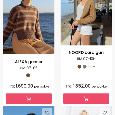
NOORD cardigan
BM 07-10H
ALEXA genser
+
BM 07-05
1.690,00
1.352,00
Fra:
Fra:
per pakke
per pakke