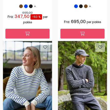
+
+
695,00
347,50
Fra:
-50 %
per
695,00
Fra:
per pakke
pakke