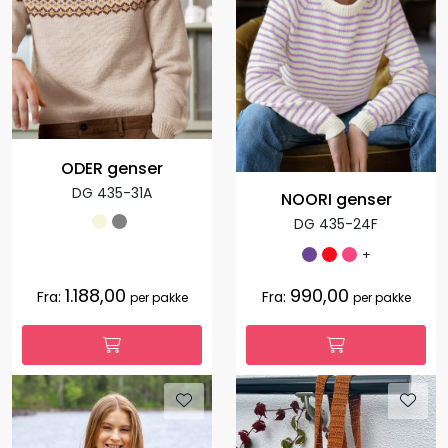
ODER genser
DG 435-31A
NOORI genser
DG 435-24F
+
1.188,00
990,00
Fra:
Fra:
per pakke
per pakke