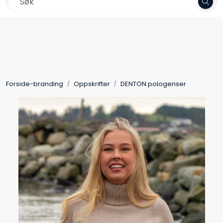
Skip to main content
Frakt 79,-
Garn
Oppskrifter
Forside-branding
Oppskrifter
DENTON pologenser
Kolleksjoner
Pinner og tilbehør
Gavekort
Outlet