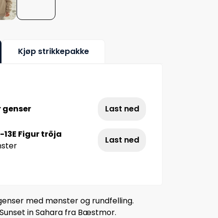
Kjøp strikkepakke
r genser
Last ned
13E Figur tröja
Last ned
nster
enser med mønster og rundfelling.
 Sunset in Sahara fra Bæstmor.