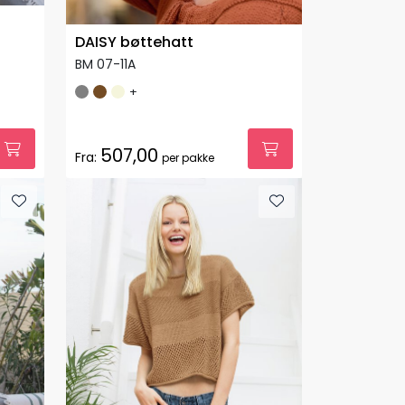
DAISY bøttehatt
BM 07-11A
+
507,00
Fra:
per pakke