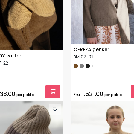
CEREZA genser
Y votter
BM 07-01I
7-22
+
38,00
1.521,00
Fra:
per pakke
per pakke