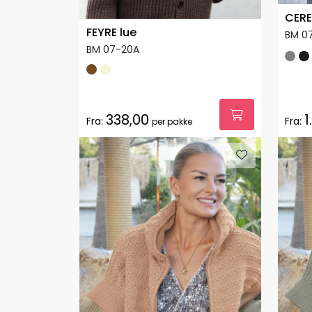
CERE
FEYRE lue
BM 0
BM 07-20A
338,00
1
Fra:
Fra:
per pakke