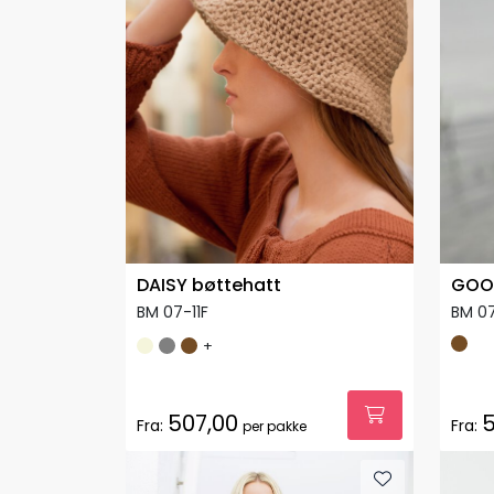
DAISY bøttehatt
GOOD
BM 07-11F
BM 0
+
507,00
5
Fra:
Fra:
per pakke