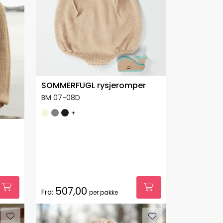
SOMMERFUGL rysjeromper
BM 07-08D
+
507,00
Fra:
per pakke