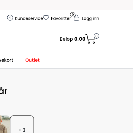
0
Kundeservice
Favoritter
Logg inn
0
Beløp
0,00
ekort
Outlet
år
+ 3