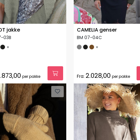
T jakke
CAMELIA genser
7-03B
BM 07-04C
+
+
.873,00
2.028,00
Fra:
per pakke
per pakke