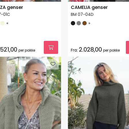
ZA genser
CAMELIA genser
7-01C
BM 07-04D
+
+
.521,00
2.028,00
Fra:
per pakke
per pakke