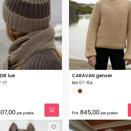
IE lue
CARAVAN genser
7-17
BM 07-15A
07,00
845,00
Fra:
per pakke
per pakke