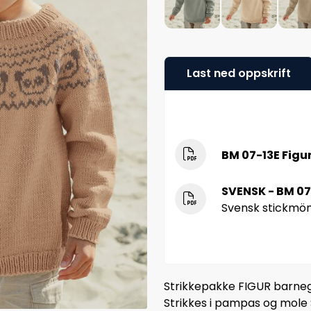
Last ned oppskrift
BM 07-13E Figu
SVENSK - BM 07-
Svensk stickmö
Strikkepakke FIGUR barneg
Strikkes i pampas og mole