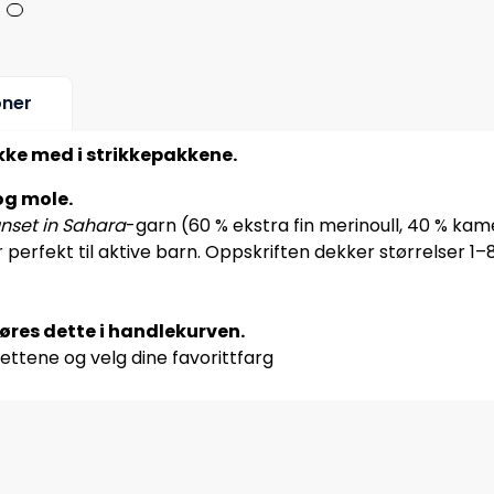
oner
ikke med i strikkepakkene.
og mole.
nset in Sahara
-garn (60 % ekstra fin merinoull, 40 % ka
 perfekt til aktive barn. Oppskriften dekker størrelser 1–8
jøres dette i handlekurven.
ettene og velg dine favorittfarg