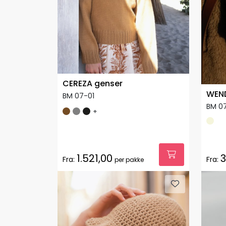
CEREZA genser
WEND
BM 07-01
BM 0
+
1.521,00
3
Fra:
Fra:
per pakke