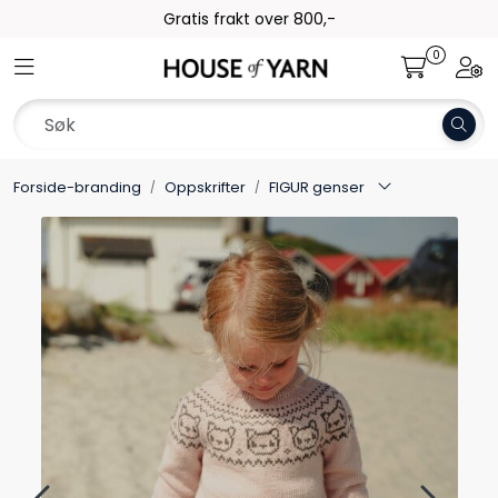
Skip to main content
Frakt 79,-
0
Toggle navigation
Togg
Garn
Oppskrifter
Forside-branding
Oppskrifter
FIGUR genser
Kolleksjoner
Pinner og tilbehør
Gavekort
Outlet