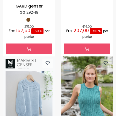
GARD genser
GG 292-19
315,00
414,00
157,50
207,00
Fra:
Fra:
-50 %
per
-50 %
per
pakke
pakke