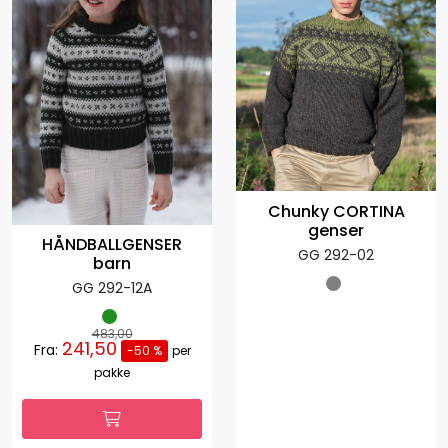
Chunky CORTINA
genser
HÅNDBALLGENSER
GG 292-02
barn
GG 292-12A
483,00
241,50
Fra:
-50 %
per
pakke