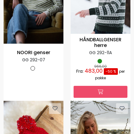
HÅNDBALLGENSER
herre
NOORI genser
GG 292-11A
GG 292-07
966,00
483,00
Fra:
-50 %
per
pakke