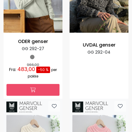
ODER genser
UVDAL genser
GG 292-27
GG 292-04
966,00
483,00
Fra:
-50 %
per
pakke