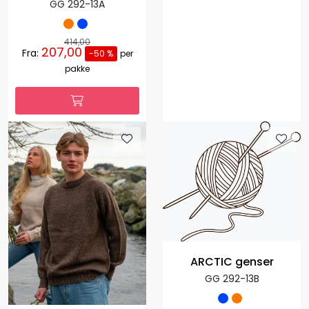
GG 292-13A
414,00
207,00
Fra:
-50 %
per
pakke
ARCTIC genser
GG 292-13B