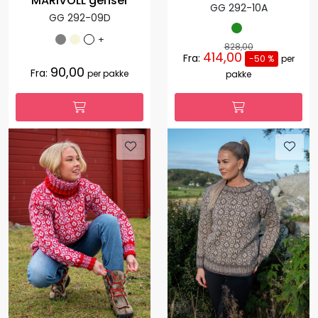
MARIVOLL genser
GG 292-10A
GG 292-09D
+
828,00
414,00
Fra:
-50 %
per
90,00
Fra:
per pakke
pakke