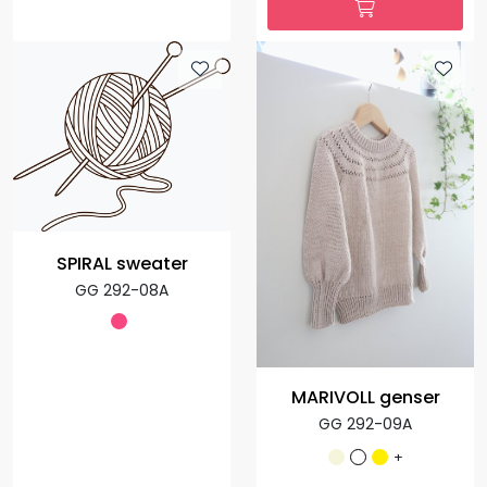
SPIRAL sweater
GG 292-08A
MARIVOLL genser
GG 292-09A
+