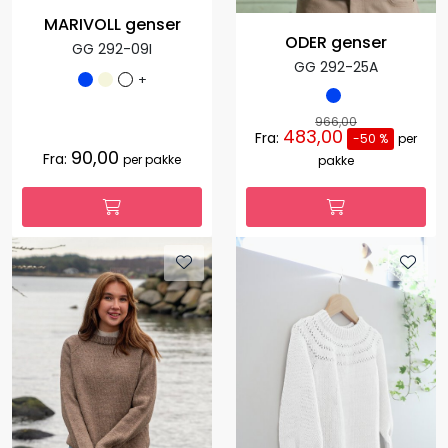
MARIVOLL genser
ODER genser
GG 292-09I
GG 292-25A
+
966,00
483,00
Fra:
-50 %
per
90,00
Fra:
per pakke
pakke