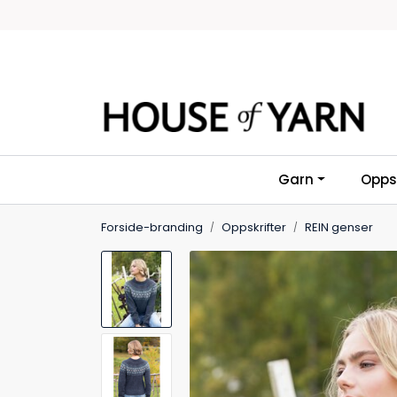
Skip to main content
Garn
Oppsk
Forside-branding
Oppskrifter
REIN genser