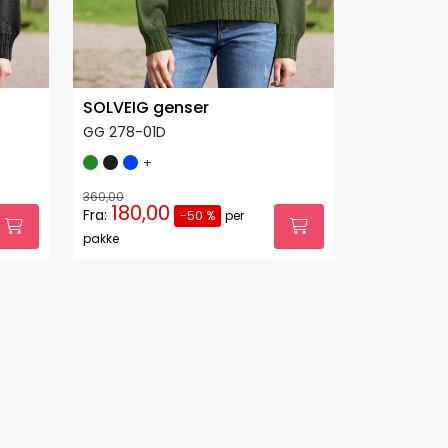
SOLVEIG genser
GG 278-01D
+
360,00
180,00
Fra:
-50 %
per
pakke