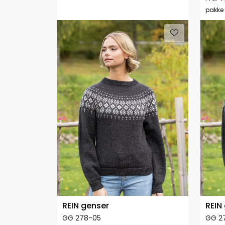
pakke
REIN genser
REIN
GG 278-05
GG 2