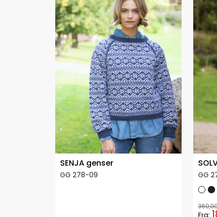
SENJA genser
SOLV
GG 278-09
GG 27
360,0
1
Fra: