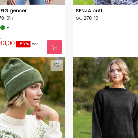
EIG genser
SENJA buff
78-01H
GG 278-10
+
0
80,00
-50 %
per