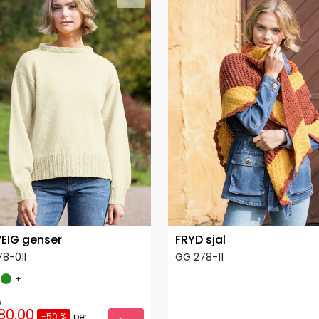
EIG genser
FRYD sjal
8-01I
GG 278-11
+
0
80,00
-50 %
per