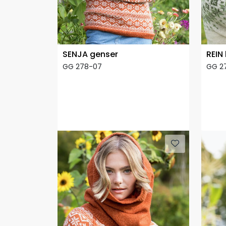
SENJA genser
REIN 
GG 278-07
GG 2