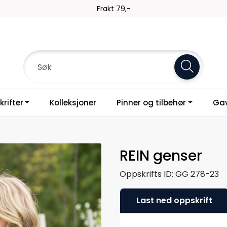
Frakt 79,-
rifter
Kolleksjoner
Pinner og tilbehør
Gav
REIN genser
Oppskrifts ID:
GG 278-23
Last ned oppskrift