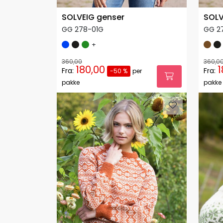
SOLVEIG genser
SOLV
GG 278-01G
GG 2
+
360,00
360,0
180,00
1
Fra:
Fra:
-50 %
per
pakke
pakke