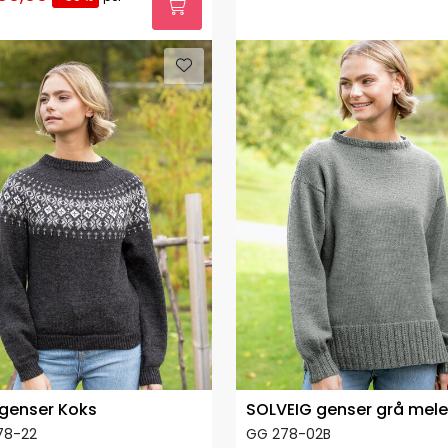
 genser Koks
SOLVEIG genser grå mele
78-22
GG 278-02B