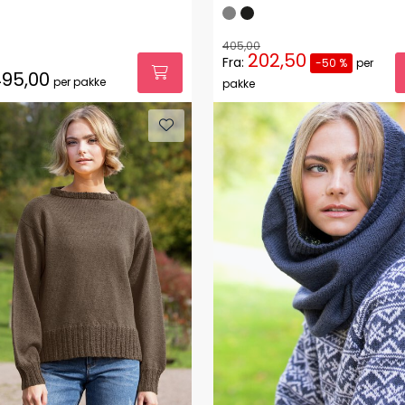
405,00
202,50
Fra:
-50 %
per
95,00
per pakke
pakke