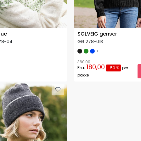
lue
SOLVEIG genser
78-04
GG 278-01B
+
360,00
180,00
Fra:
-50 %
per
pakke