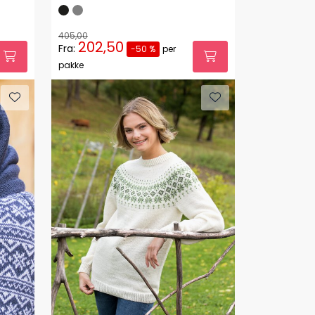
405,00
202,50
Fra:
-50 %
per
pakke