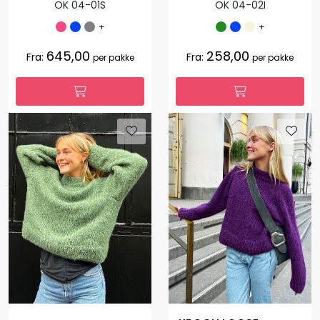
OK 04-01S
OK 04-02I
+
+
645,00
258,00
Fra:
Fra:
per pakke
per pakke