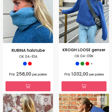
KROGH LOOSE genser
RUBINA halstube
Ok 04-09K
OK 04-10A
+
258,00
1.032,00
Fra:
Fra:
per pakke
per pakke