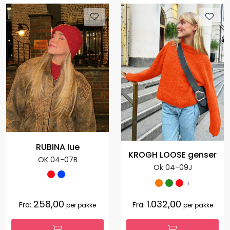
RUBINA lue
KROGH LOOSE genser
OK 04-07B
Ok 04-09J
+
258,00
1.032,00
Fra:
Fra:
per pakke
per pakke